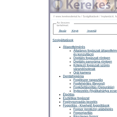
//
www.kerekesdental.hu
/
Szolgáltatások
/
Implantáció, f
Az összes
tartalmat:
Bezár
Kinyit
Invertál
Szolgáltatások
Állapotfelmérés
Általános fogászati állapotfel
és konzultáció
Digitális fogászati röntgen
Digitális panoráma röntgen
Kötelező fogászati szűrés
várandósoknak
Orál kamera
Dentálhigiénia
Fogékszer ragasztás
Fogfehérítés (Beyond)
Fogkőeltávolítás (Depurálás)
Ínykezelés (Nyálkahártya ecse
Élpótlás
Esztétikai fogászat
Fogínysorvadás kezelés
Fogpótlás - Kivehető fogpótlások
Fogsor (protézis) alábélelés
Fogsorjavítás
Részleges fogsor