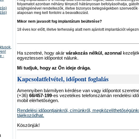
folyamatot azonban néhány tényező hátrányosan befolyásolhatja, gátolh
úzás)
szájhigiénével rendelkezők, illetve bizonyos betegségekben szenvedők 
úzás)
alaposan meg kell fontolni a beavatkozást.
Mikor nem javasolt fog implantátum beültetése?
18 éves kor előtt, illetve terhesség alatt nem ajánlott implantációt végezni
ktusok,
yen!
Ha szeretné, hogy akár
várakozás nélkül, azonnal
kezeljék
e -
egyeztessen időpontot nálunk.
Mi tudjuk, hogy az Ön ideje drága.
Kapcsolatfelvétel, időpont foglalás
Amennyiben bármilyen kérdése van vagy időpontot szeretne 
(+36)
66/457-199
-es vezetékes telefonszámán rendelési idő
mobil elérhetőségen.
Rendelési időpontjainkról, címünkről, megközelíthetőségünk
tájékozódhat.
Köszönjük!
a