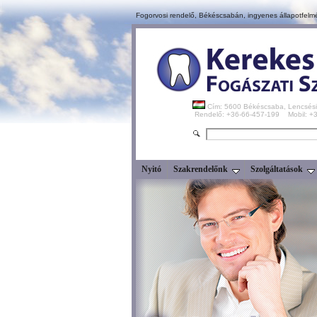
Fogorvosi rendelő, Békéscsabán,
ingyenes állapotfelm
Cím: 5600 Békéscsaba, Lencsési
Rendelő: +36-66-457-199 Mobil: 
Nyitó
Szakrendelőnk
Szolgáltatások