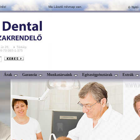
érés!
Ma László névnap van.
Nyitó 
 út 26.
Térkép
+36-70-365-1-375
Árak
Garancia
Munkatársaink
Egészségpénztárak
Extrák