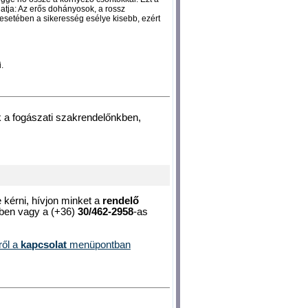
atja: Az erős dohányosok, a rossz
esetében a sikeresség esélye kisebb, ezért
.
 a fogászati szakrendelőnkben,
kérni, hívjon minket a
rendelő
ben vagy a (+36)
30/462-2958
-as
ről a
kapcsolat
menüpontban