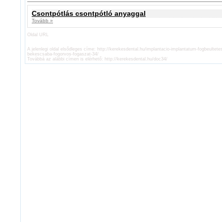
Csontpótlás csontpótló anyaggal
Tovább »
Oldal URL
A jelenlegi oldal elsődleges címe:
http://kerekesdental.hu/implantacio-implantatum-fogbeultete
bekescsaba-fogorvos-fogaszat-34/
Továbbá az alábbi címen is elérhető:
http://kerekesdental.hu/doc34/