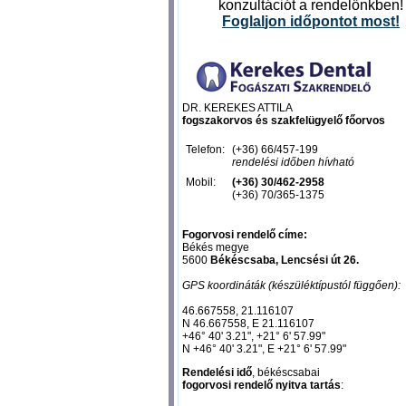
konzultációt a rendelőnkben!
Foglal
jon időpontot most
!
DR. KEREKES ATTILA
fogszakorvos és szakfelügyelő főorvos
Telefon:
(+36) 66/457-199
rendelési időben hívható
Mobil:
(+36) 30/462-2958
(+36) 70/365-1375
Fogorvosi rendelő címe:
Békés megye
5600
Békéscsaba, Lencsési út 26.
GPS koordináták (készüléktípustól függően):
46.667558, 21.116107‎
N 46.667558, E 21.116107‎
+46° 40' 3.21", +21° 6' 57.99"
N +46° 40' 3.21", E +21° 6' 57.99"
Rendelési idő
, békéscsabai
fogorvosi rendelő nyitva tartás
: