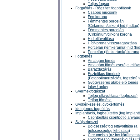
Teljes fogsor
Fogpótlás - Rögzített fogpótlások
Csapos műcsonk
Fémkorona
Fémmentes porcelán
(Cirkónium/cirkon) híd (hídtag)
Fémmentes porcelán
(Cirkónium/cirkon) korona
Híd eltávolítása
Híd/korona visszaragasztása
Porcelán (fémkerámia) híd (híd
Porcelán (fémkerámia) korona
Fogtömés
Amalgám tömés
Amalgám tömés cseréje, eltávo
Barázdazárás
Esztétikus tömések
(Fotopolimerizációs, fogszínű 
Gyógyszeres alábélelő tömés
Inlay / onlay
Gyermekfogászat
Tejfog eltávolítása (foghúzás)
Tejfog tömése
Gyökérkezelés, gyökértömés
Ideiglenes fogpótlás
Implantáció, fogbeültetés (fog implant
Csontpótlás csontpótló anyagg
Szájsebészet
Bölcsességfog eltávolítása (a
bölcsességfog kihúzása)
Circumcisio (az íny körülmetsz
Excochleatio (fogeltávolítás ut