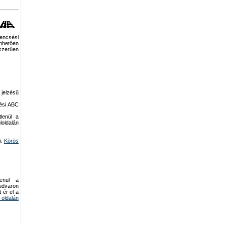
encsési
önhetően
szerűen
jelzésű
sési ABC
lenül a
oldalán
 a
Körös
enül a
udvaron
 ér el a
oldalán