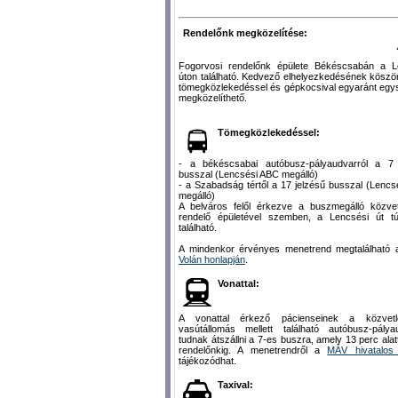
Rendelőnk megközelítése:
Fogorvosi rendelőnk épülete Békéscsabán a L
úton található. Kedvező elhelyezkedésének kösz
tömegközlekedéssel és gépkocsival egyaránt egy
megközelíthető.
Tömegközlekedéssel:
- a békéscsabai autóbusz-pályaudvarról a 7 
busszal (Lencsési ABC megálló)
- a Szabadság tértől a 17 jelzésű busszal (Lenc
megálló)
A belváros felől érkezve a buszmegálló közvet
rendelő épületével szemben, a Lencsési út túl
található.
A mindenkor érvényes menetrend megtalálható
Volán honlapján
.
Vonattal:
A vonattal érkező pácienseinek a közvetl
vasútállomás mellett található autóbusz-pálya
tudnak átszállni a 7-es buszra, amely 13 perc alatt
rendelőnkig. A menetrendről a
MÁV hivatalos 
tájékozódhat.
Taxival: