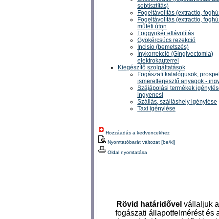
sebtisztítás)
Fogeltávolítás (extractio, fogh
Fogeltávolítás (extractio, fogh
műtéti úton
Foggyökér eltávolítás
Gyökércsúcs rezekció
Incisio (bemetszés)
Ínykorrekció (Gingivectomia)
elektrokauterrel
Kiegészítő szolgáltatások
Fogászati katalógusok, prospe
ismeretterjesztő anyagok - ing
Szájápolási termékek igénylés
ingyenes!
Szállás, szálláshely igénylése
Taxi igénylése
Hozzáadás a kedvencekhez
Nyomtatóbarát változat [be/ki]
Oldal nyomtatása
Rövid határidővel
vállaljuk a
fogászati állapotfelmérést és 