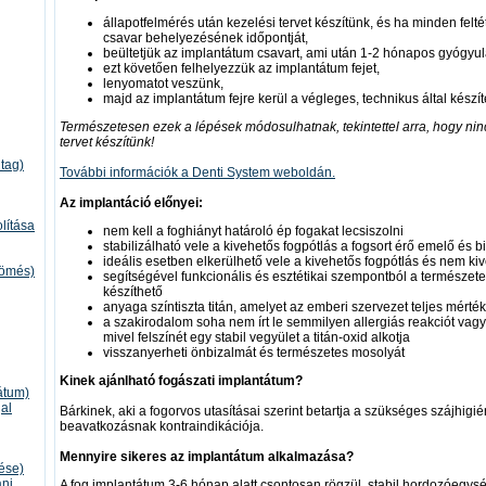
állapotfelmérés után kezelési tervet készítünk, és ha minden felt
csavar behelyezésének időpontját,
beültetjük az implantátum csavart, ami után 1-2 hónapos gyógyul
ezt követően felhelyezzük az implantátum fejet,
lenyomatot veszünk,
majd az implantátum fejre kerül a végleges, technikus által készíte
Természetesen ezek a lépések módosulhatnak, tekintettel arra, hogy nin
tervet készítünk
!
tag)
További információk a Denti System weboldán.
Az implantáció előnyei:
lítása
nem kell a foghiányt határoló ép fogakat lecsiszolni
stabilizálható vele a kivehetős fogpótlás a fogsort érő emelő és 
ideális esetben elkerülhető vele a kivehetős fogpótlás és nem kive
tömés)
segítségével funkcionális és esztétikai szempontból a természet
készíthető
anyaga színtiszta titán, amelyet az emberi szervezet teljes mérté
a szakirodalom soha nem írt le semmilyen allergiás reakciót vagy
mivel felszínét egy stabil vegyület a titán-oxid alkotja
visszanyerheti önbizalmát és természetes mosolyát
Kinek ajánlható fogászati implantátum?
átum)
al
Bárkinek, aki a fogorvos utasításai szerint betartja a szükséges szájhigié
beavatkozásnak kontraindikációja.
Mennyire sikeres az implantátum alkalmazása?
ése)
áni
A fog implantátum 3-6 hónap alatt csontosan rögzül, stabil hordozóegys