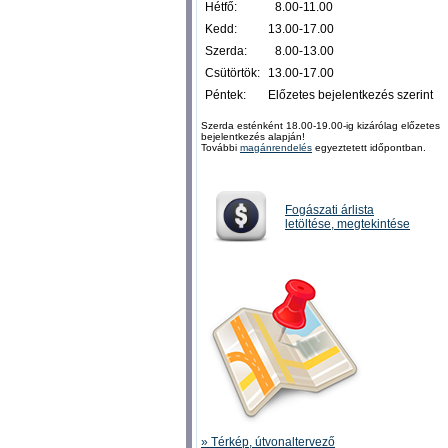
Hétfő:
0
8.00-11.00
Kedd:
13.00-17.00
Szerda:
0
8.00-13.00
Csütörtök:
13.00-17.00
Péntek:
Előzetes bejelentkezés szerint
Szerda esténként 18.00-19.00-ig kizárólag előzetes
bejelentkezés alapján!
További
magánrendelés
egyeztetett időpontban.
Fogászati árlista
letöltése, megtekintése
» Térkép, útvonaltervező