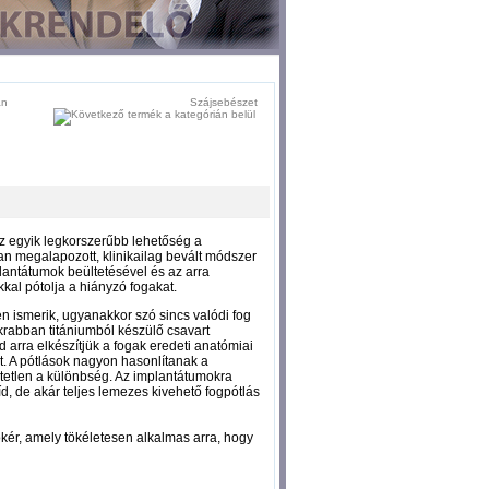
Szájsebészet
 egyik legkorszerűbb lehetőség a
n megalapozott, klinikailag bevált módszer
antátumok beültetésével és az arra
kkal pótolja a hiányzó fogakat.
n ismerik, ugyanakkor szó sincs valódi fog
krabban titániumból készülő csavart
 arra elkészítjük a fogak eredeti anatómiai
t. A pótlások nagyon hasonlítanak a
tetlen a különbség. Az implantátumokra
íd, de akár teljes lemezes kivehető fogpótlás
kér, amely tökéletesen alkalmas arra, hogy