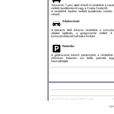
Taxival kb. 7 perc allatt érhető el rendelőnk a vasú
melletti taxiállomásról vagy a Csaba Centertől.
A rendelőnk épülete melletti taxiállomás szintén
vehető.
Gépkocsival:
A belváros felől érkezve rendelőnk a Lencsési
oldalán található, a gyógyszertár mellett. A
kereszteződésnél kell balra fordulni.
Parkolás:
A gépkocsival érkező pácienseink a rendelőnk 
(Kőmíves Kelemen sor felőli) parkolót ing
használhatják.
AJÁNLOTT TARTALOM:
PARTNEREK:
Kerekes Dentál, fogászat Békéscsabán
D
Ugrá