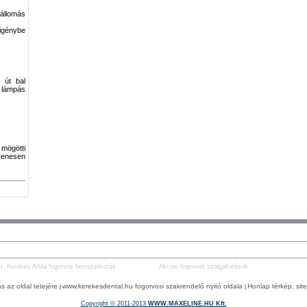
tállomás
 igénybe
 út bal
 lámpás
mögötti
yenesen
r. Kerekes Attila fogorvos bemutatkozás
Akciós fogorvos szolgáltatások
s az oldal tetejére
www.kerekesdental.hu fogorvosi szakrendelő nyitó oldala
Honlap térkép, si
|
|
Copyright ©
2011-2013
WWW.MAXELINE.HU Kft.