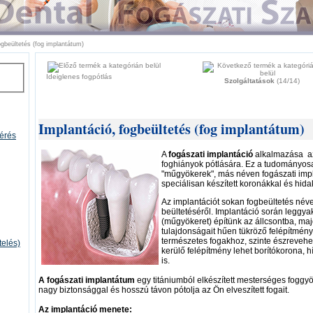
ogbeültetés (fog implantátum)
Ideiglenes fogpótlás
Szolgáltatások
(14/14)
Implantáció, fogbeültetés (fog implantátum)
mérés
A
fogászati implantáció
alkalmazása az
foghiányok pótlására. Ez a tudományosa
"műgyökerek", más néven fogászati impl
speciálisan készített koronákkal és hida
Az implantációt sokan fogbeültetés néve
beültetéséről. Implantáció során leggya
(műgyökeret) építünk az állcsontba, majd
tulajdonságait hűen tükröző felépítmény
természetes fogakhoz, szinte észrevehe
telés)
kerülő felépítmény lehet borítókorona, h
is.
A fogászati implantátum
egy titániumból elkészített mesterséges foggyö
nagy biztonsággal és hosszú távon pótolja az Ön elveszített fogait.
Az implantáció menete: