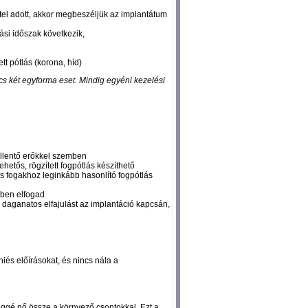
étel adott, akkor megbeszéljük az implantátum
ási időszak következik,
tt pótlás (korona, híd)
cs két egyforma eset. Mindig egyéni kezelési
billentő erőkkel szemben
hetős, rögzített fogpótlás készíthető
es fogakhoz leginkább hasonlító fogpótlás
kben elfogad
 daganatos elfajulást az implantáció kapcsán,
niés előírásokat, és nincs nála a
éggé nő össze a környező csontokkal. Ezt a