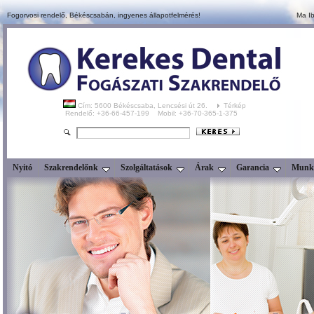
Fogorvosi rendelő, Békéscsabán,
ingyenes állapotfelmérés!
Ma Ib
Cím: 5600 Békéscsaba, Lencsési út 26.
Térkép
Rendelő: +36-66-457-199 Mobil: +36-70-365-1-375
Nyitó
Szakrendelőnk
Szolgáltatások
Árak
Garancia
Munka