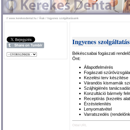
//
www.kerekesdental.hu
/
Árak
/
Ingyenes szolgáltatásaink
Ingyenes szolgáltatá
Békéscsabai fogászati rendel
Önt:
Állapotfelmérés
Fogászati szűrővizsgála
Kezelési terv készítése
Várandós kismamák szűré
Szájhigiénés tanácsadá
Konzultáció bármely fel
Receptírás (kezelés alat
Érzéstelenítés
Lenyomatvétel
Varratszedés (rendelőnk
Oldal URL