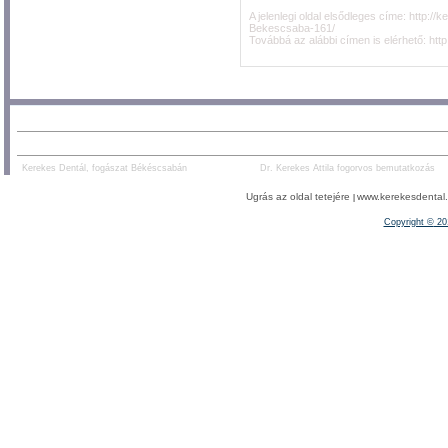
A jelenlegi oldal elsődleges címe:
http://
Bekescsaba-161/
Továbbá az alábbi címen is elérhető:
htt
AJÁNLOTT TARTALOM:
PARTNEREK:
Kerekes Dentál, fogászat Békéscsabán
Dr. Kerekes Attila fogorvos bemutatkozás
Ugrás az oldal tetejére
www.kerekesdental.h
|
Copyright ©
20