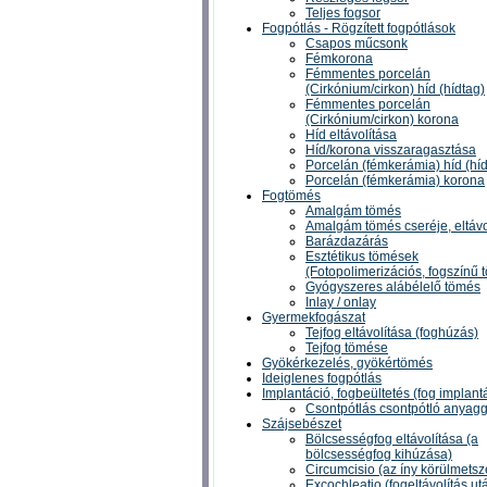
Teljes fogsor
Fogpótlás - Rögzített fogpótlások
Csapos műcsonk
Fémkorona
Fémmentes porcelán
(Cirkónium/cirkon) híd (hídtag)
Fémmentes porcelán
(Cirkónium/cirkon) korona
Híd eltávolítása
Híd/korona visszaragasztása
Porcelán (fémkerámia) híd (híd
Porcelán (fémkerámia) korona
Fogtömés
Amalgám tömés
Amalgám tömés cseréje, eltávo
Barázdazárás
Esztétikus tömések
(Fotopolimerizációs, fogszínű 
Gyógyszeres alábélelő tömés
Inlay / onlay
Gyermekfogászat
Tejfog eltávolítása (foghúzás)
Tejfog tömése
Gyökérkezelés, gyökértömés
Ideiglenes fogpótlás
Implantáció, fogbeültetés (fog implant
Csontpótlás csontpótló anyagg
Szájsebészet
Bölcsességfog eltávolítása (a
bölcsességfog kihúzása)
Circumcisio (az íny körülmetsz
Excochleatio (fogeltávolítás ut