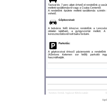
Taxival kb. 7 perc allatt érhető el rendelőnk a vasú
melletti taxiállomásról vagy a Csaba Centertől.
A rendelőnk épülete melletti taxiállomás szintén
vehető.
Gépkocsival:
A belváros felől érkezve rendelőnk a Lencsési
oldalán található, a gyógyszertár mellett. A
kereszteződésnél kell balra fordulni.
Parkolás:
A gépkocsival érkező pácienseink a rendelőnk 
(Kőmíves Kelemen sor felőli) parkolót ing
használhatják.
AJÁNLOTT TARTALOM:
PARTNEREK:
Kerekes Dentál, fogászat Békéscsabán
D
Ugrá