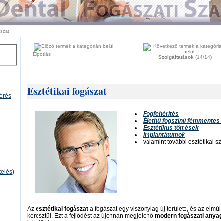
ászat
Élpótlás
Szolgáltatások
(14/14)
Esztétikai fogászat
mérés
Fogfehérítés
Élethű fogszínű fémmentes
Esztétikus tömések
Implantátumok
valamint további esztétikai s
telés)
Az
esztétikai fogászat
a fogászat egy viszonylag új területe, és az elm
keresztül. Ezt a fejlődést az újonnan megjelenő
modern fogászati anyag