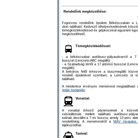
Rendelőnk megközelítése:
Fogorvosi rendelőnk épülete Békéscsabán a L
úton található. Kedvező elhelyezkedésének kösz
tömegközlekedéssel és gépkocsival egyaránt egy
megközelíthető.
Tömegközlekedéssel:
- a békéscsabai autóbusz-pályaudvarról a 7 
busszal (Lencsési ABC megálló)
- a Szabadság tértől a 17 jelzésű busszal (Lenc
megálló)
A belváros felől érkezve a buszmegálló közvet
rendelő épületével szemben, a Lencsési út túl
található.
A mindenkor érvényes menetrend megtalálható
Volán honlapján
.
Vonattal:
A vonattal érkező pácienseinek a közvetl
vasútállomás mellett található autóbusz-pálya
tudnak átszállni a 7-es buszra, amely 13 perc alatt
rendelőnkig. A menetrendről a
MÁV hivatalos 
tájékozódhat.
Taxival: