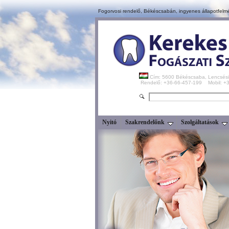
Fogorvosi rendelő, Békéscsabán,
ingyenes állapotfelm
Cím: 5600 Békéscsaba, Lencsési
Rendelő: +36-66-457-199 Mobil: 
Nyitó
Szakrendelőnk
Szolgáltatások