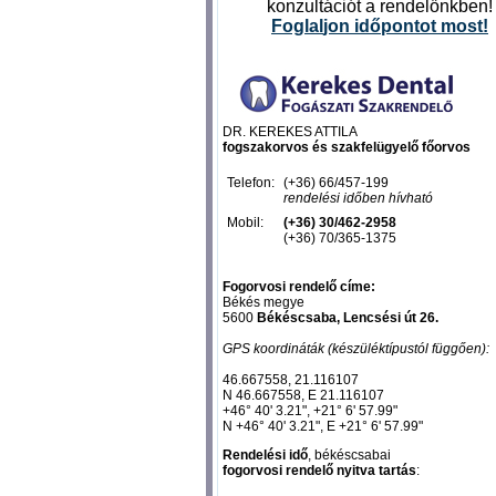
konzultációt a rendelőnkben!
Foglal
jon időpontot most
!
DR. KEREKES ATTILA
fogszakorvos és szakfelügyelő főorvos
Telefon:
(+36) 66/457-199
rendelési időben hívható
Mobil:
(+36) 30/462-2958
(+36) 70/365-1375
Fogorvosi rendelő címe:
Békés megye
5600
Békéscsaba, Lencsési út 26.
GPS koordináták (készüléktípustól függően):
46.667558, 21.116107‎
N 46.667558, E 21.116107‎
+46° 40' 3.21", +21° 6' 57.99"
N +46° 40' 3.21", E +21° 6' 57.99"
Rendelési idő
, békéscsabai
fogorvosi rendelő nyitva tartás
: