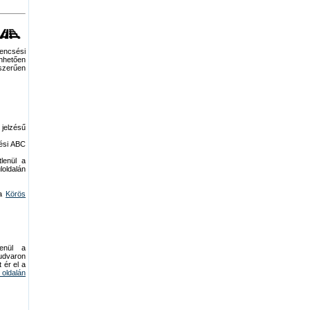
encsési
önhetően
szerűen
jelzésű
sési ABC
lenül a
oldalán
 a
Körös
enül a
udvaron
 ér el a
oldalán