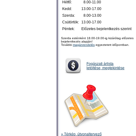
Hétfő:
0
8.00-11.00
Kedd:
13.00-17.00
Szerda:
0
8.00-13.00
Csütörtök:
13.00-17.00
Péntek:
Előzetes bejelentkezés szerint
Szerda esténként 18.00-19.00-ig kizárólag előzetes
bejelentkezés alapján!
További
magánrendelés
egyeztetett időpontban.
Fogászati árlista
letöltése, megtekintése
» Térkép, útvonaltervező