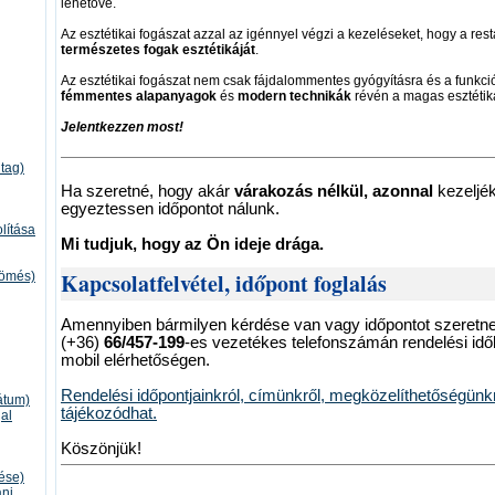
lehetővé.
Az esztétikai fogászat azzal az igénnyel végzi a kezeléseket, hogy a re
természetes fogak esztétikáját
.
Az esztétikai fogászat nem csak fájdalommentes gyógyításra és a funkció 
fémmentes alapanyagok
és
modern technikák
révén a magas esztétika
Jelentkezzen most!
tag)
Ha szeretné, hogy akár
várakozás nélkül, azonnal
kezeljék
egyeztessen időpontot nálunk.
lítása
Mi tudjuk, hogy az Ön ideje drága.
Kapcsolatfelvétel, időpont foglalás
tömés)
Amennyiben bármilyen kérdése van vagy időpontot szeretne 
(+36)
66/457-199
-es vezetékes telefonszámán rendelési idő
mobil elérhetőségen.
Rendelési időpontjainkról, címünkről, megközelíthetőségünk
átum)
tájékozódhat.
al
Köszönjük!
ése)
áni