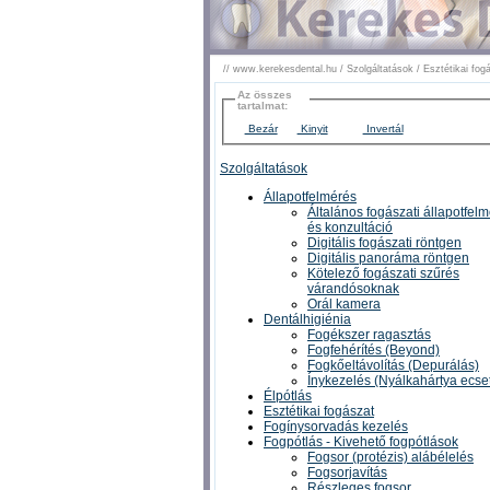
//
www.kerekesdental.hu
/
Szolgáltatások
/
Esztétikai fog
Az összes
tartalmat:
Bezár
Kinyit
Invertál
Szolgáltatások
Állapotfelmérés
Általános fogászati állapotfel
és konzultáció
Digitális fogászati röntgen
Digitális panoráma röntgen
Kötelező fogászati szűrés
várandósoknak
Orál kamera
Dentálhigiénia
Fogékszer ragasztás
Fogfehérítés (Beyond)
Fogkőeltávolítás (Depurálás)
Ínykezelés (Nyálkahártya ecse
Élpótlás
Esztétikai fogászat
Fogínysorvadás kezelés
Fogpótlás - Kivehető fogpótlások
Fogsor (protézis) alábélelés
Fogsorjavítás
Részleges fogsor