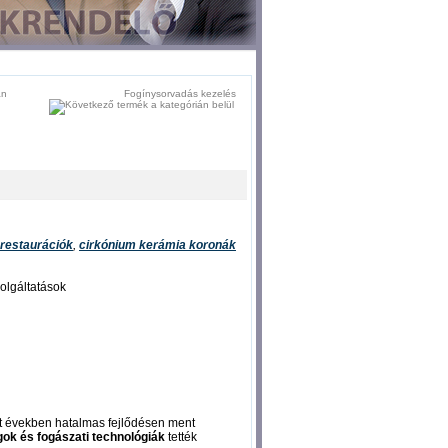
Fogínysorvadás kezelés
 restaurációk
,
cirkónium kerámia koronák
zolgáltatások
últ években hatalmas fejlődésen ment
ok és fogászati technológiák
tették