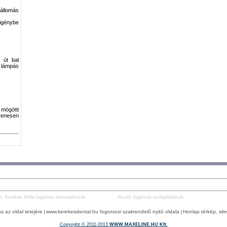
tállomás
 igénybe
 út bal
 lámpás
mögötti
yenesen
r. Kerekes Attila fogorvos bemutatkozás
Akciós fogorvos szolgáltatások
s az oldal tetejére
www.kerekesdental.hu fogorvosi szakrendelő nyitó oldala
Honlap térkép, si
|
|
Copyright ©
2011-2013
WWW.MAXELINE.HU Kft.