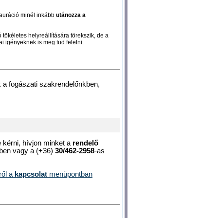
stauráció minél inkább
utánozza a
tökéletes helyreállítására törekszik, de a
i igényeknek is meg tud felelni.
 a fogászati szakrendelőnkben,
kérni, hívjon minket a
rendelő
ben vagy a (+36)
30/462-2958
-as
ről a
kapcsolat
menüpontban