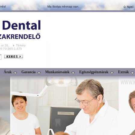
érés!
Ma Ibolya névnap van.
Nyitó 
 út 26.
Térkép
+36-70-365-1-375
Árak
Garancia
Munkatársaink
Egészségpénztárak
Extrák