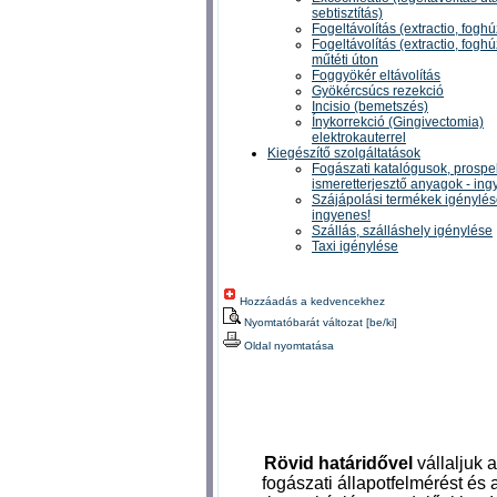
sebtisztítás)
Fogeltávolítás (extractio, fogh
Fogeltávolítás (extractio, fogh
műtéti úton
Foggyökér eltávolítás
Gyökércsúcs rezekció
Incisio (bemetszés)
Ínykorrekció (Gingivectomia)
elektrokauterrel
Kiegészítő szolgáltatások
Fogászati katalógusok, prospe
ismeretterjesztő anyagok - ing
Szájápolási termékek igénylés
ingyenes!
Szállás, szálláshely igénylése
Taxi igénylése
Hozzáadás a kedvencekhez
Nyomtatóbarát változat [be/ki]
Oldal nyomtatása
Rövid határidővel
vállaljuk a
fogászati állapotfelmérést és 