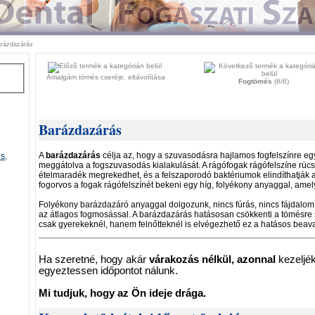
rázdazárás
Amalgám tömés cseréje, eltávolítása
Fogtömés
(6/6)
Barázdazárás
A
barázdazárás
célja az, hogy a szuvasodásra hajlamos fogfelszínre egy
s,
meggátolva a fogszuvasodás kialakulását. A rágófogak rágófelszíne rüc
ételmaradék megrekedhet, és a felszaporodó baktériumok elindíthatják 
fogorvos a fogak rágófelszínét bekeni egy híg, folyékony anyaggal, ame
Folyékony barázdazáró anyaggal dolgozunk, nincs fúrás, nincs fájdalom. 
az átlagos fogmosással. A barázdazárás hatásosan csökkenti a tömésre
csak gyerekeknél, hanem felnőtteknél is elvégezhető ez a hatásos beav
Ha szeretné, hogy akár
várakozás nélkül, azonnal
kezeljék
egyeztessen időpontot nálunk.
Mi tudjuk, hogy az Ön ideje drága.