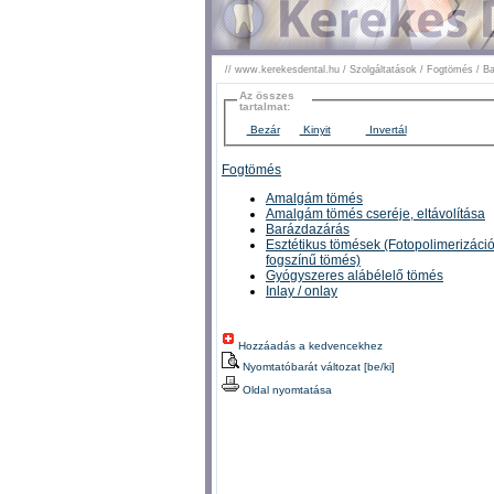
//
www.kerekesdental.hu
/
Szolgáltatások
/
Fogtömés
/
Ba
Az összes
tartalmat:
Bezár
Kinyit
Invertál
Fogtömés
Amalgám tömés
Amalgám tömés cseréje, eltávolítása
Barázdazárás
Esztétikus tömések (Fotopolimerizáció
fogszínű tömés)
Gyógyszeres alábélelő tömés
Inlay / onlay
Hozzáadás a kedvencekhez
Nyomtatóbarát változat [be/ki]
Oldal nyomtatása