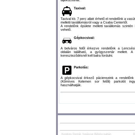
Taxival:
Taxival kb. 7 perc allatt érhető el rendelőnk a vasú
melletti taxiállomásról vagy a Csaba Centertől.
A rendelőnk épülete melletti taxiállomás szintén
vehető.
Gépkocsival:
A belváros felől érkezve rendelőnk a Lencsési
oldalán található, a gyógyszertár mellett. A
kereszteződésnél kell balra fordulni.
Parkolás:
A gépkocsival érkező pácienseink a rendelőnk 
(Kőmíves Kelemen sor felőli) parkolót ing
használhatják.
AJÁNLOTT TARTALOM:
PARTNEREK:
Kerekes Dentál, fogászat Békéscsabán
D