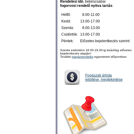
Rendelési idő
, békéscsabai
fogorvosi rendelő nyitva tartás
:
Hétfő:
0
8.00-11.00
Kedd:
13.00-17.00
Szerda:
0
8.00-13.00
Csütörtök:
13.00-17.00
Péntek:
Előzetes bejelentkezés szerint
Szerda esténként 18.00-19.00-ig kizárólag előzetes
bejelentkezés alapján!
További
magánrendelés
egyeztetett időpontban.
Fogászati árlista
letöltése, megtekintése