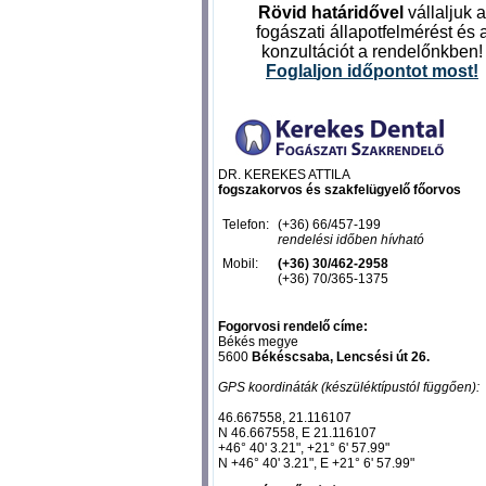
Rövid határidővel
vállaljuk a
fogászati állapotfelmérést és 
konzultációt a rendelőnkben!
Foglal
jon időpontot most
!
DR. KEREKES ATTILA
fogszakorvos és szakfelügyelő főorvos
Telefon:
(+36) 66/457-199
rendelési időben hívható
Mobil:
(+36) 30/462-2958
(+36) 70/365-1375
Fogorvosi rendelő címe:
Békés megye
5600
Békéscsaba, Lencsési út 26.
GPS koordináták (készüléktípustól függően):
46.667558, 21.116107‎
N 46.667558, E 21.116107‎
+46° 40' 3.21", +21° 6' 57.99"
N +46° 40' 3.21", E +21° 6' 57.99"