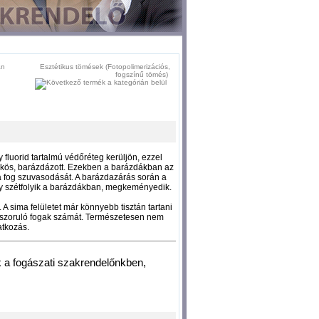
Esztétikus tömések (Fotopolimerizációs,
fogszínű tömés)
 fluorid tartalmú védőréteg kerüljön, ezzel
skös, barázdázott. Ezekben a barázdákban az
a fog szuvasodását. A barázdazárás során a
ly szétfolyik a barázdákban, megkeményedik.
A sima felületet már könnyebb tisztán tartani
 szoruló fogak számát. Természetesen nem
atkozás.
 a fogászati szakrendelőnkben,