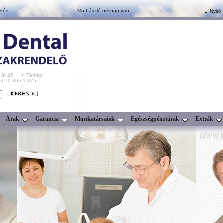
érés!
Ma László névnap van.
Nyitó 
 út 26.
Térkép
+36-70-365-1-375
Árak
Garancia
Munkatársaink
Egészségpénztárak
Extrák