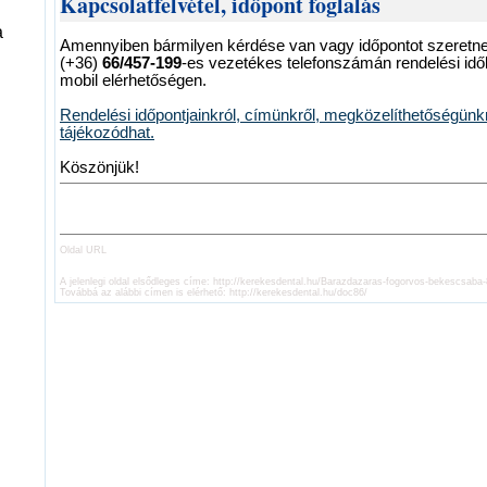
Kapcsolatfelvétel, időpont foglalás
a
Amennyiben bármilyen kérdése van vagy időpontot szeretne 
(+36)
66/457-199
-es vezetékes telefonszámán rendelési idő
mobil elérhetőségen.
Rendelési időpontjainkról, címünkről, megközelíthetőségünk
tájékozódhat.
Köszönjük!
Oldal URL
A jelenlegi oldal elsődleges címe:
http://kerekesdental.hu/Barazdazaras-fogorvos-bekescsaba-
Továbbá az alábbi címen is elérhető:
http://kerekesdental.hu/doc86/