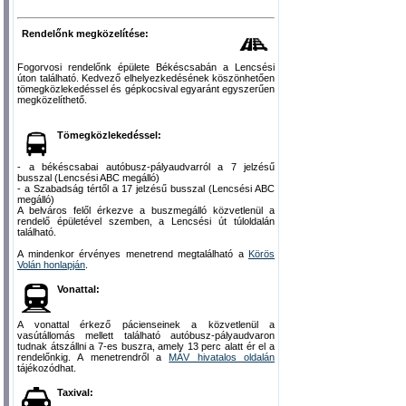
Rendelőnk megközelítése:
Fogorvosi rendelőnk épülete Békéscsabán a Lencsési
úton található. Kedvező elhelyezkedésének köszönhetően
tömegközlekedéssel és gépkocsival egyaránt egyszerűen
megközelíthető.
Tömegközlekedéssel:
- a békéscsabai autóbusz-pályaudvarról a 7 jelzésű
busszal (Lencsési ABC megálló)
- a Szabadság tértől a 17 jelzésű busszal (Lencsési ABC
megálló)
A belváros felől érkezve a buszmegálló közvetlenül a
rendelő épületével szemben, a Lencsési út túloldalán
található.
A mindenkor érvényes menetrend megtalálható a
Körös
Volán honlapján
.
Vonattal:
A vonattal érkező pácienseinek a közvetlenül a
vasútállomás mellett található autóbusz-pályaudvaron
tudnak átszállni a 7-es buszra, amely 13 perc alatt ér el a
rendelőnkig. A menetrendről a
MÁV hivatalos oldalán
tájékozódhat.
Taxival: