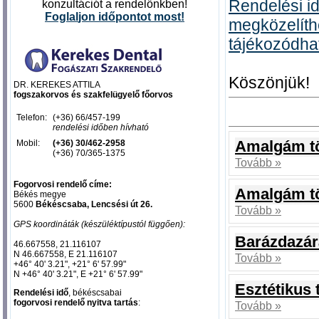
Rendelési id
konzultációt a rendelőnkben!
Foglal
jon időpontot most
!
megközelíth
tájékozódha
Köszönjük!
DR. KEREKES ATTILA
fogszakorvos és szakfelügyelő főorvos
Telefon:
(+36) 66/457-199
rendelési időben hívható
Amalgám t
Mobil:
(+36) 30/462-2958
(+36) 70/365-1375
Tovább »
Fogorvosi rendelő címe:
Amalgám tö
Békés megye
5600
Békéscsaba, Lencsési út 26.
Tovább »
GPS koordináták (készüléktípustól függően):
Barázdazár
46.667558, 21.116107‎
N 46.667558, E 21.116107‎
Tovább »
+46° 40' 3.21", +21° 6' 57.99"
N +46° 40' 3.21", E +21° 6' 57.99"
Esztétikus 
Rendelési idő
, békéscsabai
fogorvosi rendelő nyitva tartás
:
Tovább »