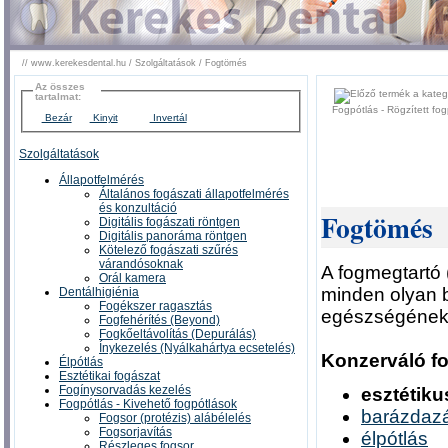
//
www.kerekesdental.hu
/
Szolgáltatások
/
Fogtömés
Az összes
tartalmat:
Fogpótlás - Rögzített fog
Bezár
Kinyit
Invertál
Szolgáltatások
Állapotfelmérés
Általános fogászati állapotfelmérés
és konzultáció
Fogtömés
Digitális fogászati röntgen
Digitális panoráma röntgen
Kötelező fogászati szűrés
várandósoknak
A fogmegtartó 
Orál kamera
minden olyan 
Dentálhigiénia
Fogékszer ragasztás
egészségének 
Fogfehérítés (Beyond)
Fogkőeltávolítás (Depurálás)
Ínykezelés (Nyálkahártya ecsetelés)
Konzerváló fo
Élpótlás
Esztétikai fogászat
Fogínysorvadás kezelés
esztétik
Fogpótlás - Kivehető fogpótlások
barázdaz
Fogsor (protézis) alábélelés
Fogsorjavítás
élpótlás
Részleges fogsor