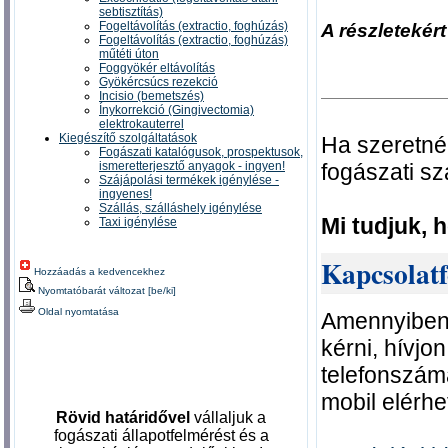
sebtisztítás)
Fogeltávolítás (extractio, foghúzás)
A részletekér
Fogeltávolítás (extractio, foghúzás)
műtéti úton
Foggyökér eltávolítás
Gyökércsúcs rezekció
Incisio (bemetszés)
Ínykorrekció (Gingivectomia)
elektrokauterrel
Kiegészítő szolgáltatások
Ha szeretné
Fogászati katalógusok, prospektusok,
fogászati s
ismeretterjesztő anyagok - ingyen!
Szájápolási termékek igénylése -
ingyenes!
Szállás, szálláshely igénylése
Mi tudjuk, 
Taxi igénylése
Kapcsolatfe
Hozzáadás a kedvencekhez
Nyomtatóbarát változat [be/ki]
Oldal nyomtatása
Amennyiben 
kérni, hívjo
telefonszám
mobil elérh
Rövid határidővel
vállaljuk a
fogászati állapotfelmérést és a