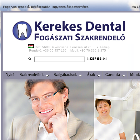
Fogorvosi rendelő, Békéscsabán,
ingyenes állapotfelmérés!
Ma Lá
Cím: 5600 Békéscsaba, Lencsési út 26.
Térkép
Rendelő: +36-66-457-199 Mobil: +36-70-365-1-375
Nyitó
Szakrendelőnk
Szolgáltatások
Árak
Garancia
Munka