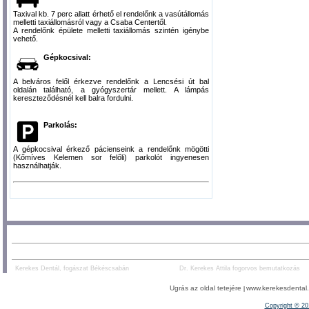
Taxival kb. 7 perc allatt érhető el rendelőnk a vasútállomás
melletti taxiállomásról vagy a Csaba Centertől.
A rendelőnk épülete melletti taxiállomás szintén igénybe
vehető.
Gépkocsival:
A belváros felől érkezve rendelőnk a Lencsési út bal
oldalán található, a gyógyszertár mellett. A lámpás
kereszteződésnél kell balra fordulni.
Parkolás:
A gépkocsival érkező pácienseink a rendelőnk mögötti
(Kőmíves Kelemen sor felőli) parkolót ingyenesen
használhatják.
AJÁNLOTT TARTALOM:
PARTNEREK:
Kerekes Dentál, fogászat Békéscsabán
Dr. Kerekes Attila fogorvos bemutatkozás
Ugrás az oldal tetejére
www.kerekesdental.h
|
Copyright ©
20