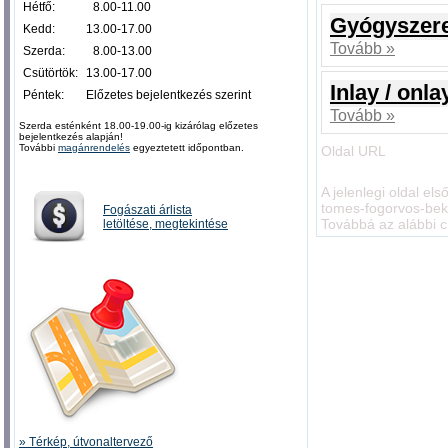
Hétfő:
0
8.00-11.00
Gyógyszere
Kedd:
13.00-17.00
Tovább »
Szerda:
0
8.00-13.00
Csütörtök:
13.00-17.00
Inlay / onla
Péntek:
Előzetes bejelentkezés szerint
Tovább »
Szerda esténként 18.00-19.00-ig kizárólag előzetes
bejelentkezés alapján!
További
magánrendelés
egyeztetett időpontban.
Oldal URL
A jelenlegi oldal el
tomes-fogorvos-be
Fogászati árlista
Továbbá az alábbi c
letöltése, megtekintése
» Térkép, útvonaltervező