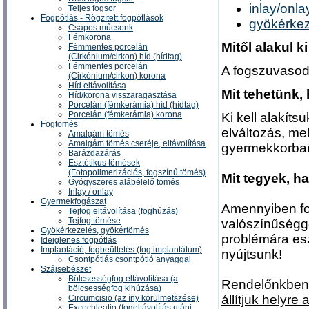
inlay/onla
Teljes fogsor
Fogpótlás - Rögzített fogpótlások
gyökérke
Csapos műcsonk
Fémkorona
Mitől alakul 
Fémmentes porcelán
(Cirkónium/cirkon) híd (hídtag)
Fémmentes porcelán
A fogszuvasod
(Cirkónium/cirkon) korona
Híd eltávolítása
Mit tehetünk
Híd/korona visszaragasztása
Porcelán (fémkerámia) híd (hídtag)
Porcelán (fémkerámia) korona
Ki kell alakíts
Fogtömés
elváltozás, me
Amalgám tömés
Amalgám tömés cseréje, eltávolítása
gyermekkorban 
Barázdazárás
Esztétikus tömések
(Fotopolimerizációs, fogszínű tömés)
Mit tegyek, 
Gyógyszeres alábélelő tömés
Inlay / onlay
Gyermekfogászat
Amennyiben fog
Tejfog eltávolítása (foghúzás)
Tejfog tömése
valószínűségge
Gyökérkezelés, gyökértömés
problémára esz
Ideiglenes fogpótlás
Implantáció, fogbeültetés (fog implantátum)
nyújtsunk!
Csontpótlás csontpótló anyaggal
Szájsebészet
Bölcsességfog eltávolítása (a
Rendelőnkben 
bölcsességfog kihúzása)
állítjuk helyre
Circumcisio (az íny körülmetszése)
Excochleatio (fogeltávolítás utáni