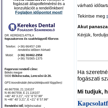
fogászati állapotfelmérést és a
várható időtar
konzultációt a rendelőnkben!
Foglal
jon időpontot most
!
Tekintse meg
Akut panaszai
Kérjük, fordul
DR. KEREKES ATTILA
fogszakorvos és szakfelügyelő főorvos
Telefon:
(+36) 66/457-199
rendelési időben hívható
Mobil:
(+36) 30/462-2958
(+36) 70/365-1375
Fogorvosi rendelő címe:
Ha szeretné
Békés megye
5600
Békéscsaba, Lencsési út 26.
fogászati s
GPS koordináták (készüléktípustól függően):
46.667558, 21.116107‎
Mi tudjuk, 
N 46.667558, E 21.116107‎
+46° 40' 3.21", +21° 6' 57.99"
N +46° 40' 3.21", E +21° 6' 57.99"
Kapcsolatfe
Rendelési idő
, békéscsabai