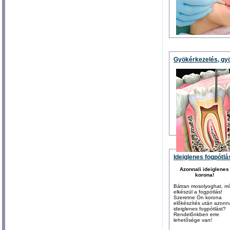
Gyökérkezelés, gy
Ideiglenes fogpótlá
Azonnali ideiglenes
korona!
Bátran mosolyoghat, m
elkészül a fogpótlás!
Szeretne Ön korona
előkészítés után azonn
ideiglenes fogpótlást?
Rendelőnkben erre
lehetősége van!