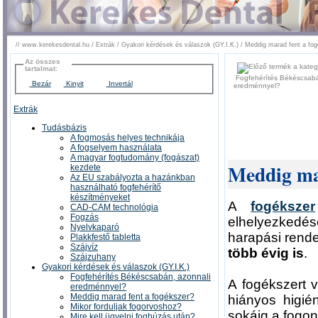
//
www.kerekesdental.hu
/
Extrák
/
Gyakori kérdések és válaszok (GY.I.K.)
/
Meddig marad fent a fo
Az összes
tartalmat:
Fogfehérítés Békéscsabá
Bezár
Kinyit
Invertál
eredménnyel?
Extrák
Tudásbázis
A fogmosás helyes technikája
A fogselyem használata
A magyar fogtudomány (fogászat)
Meddig mar
kezdete
Az EU szabályozta a hazánkban
használható fogfehérítő
készítményeket
A
fogékszer
CAD-CAM technológia
Fogzás
elhelyezkedésé
Nyelvkaparó
harapási rende
Plakkfestő tabletta
Szájvíz
több évig is
.
Szájzuhany
Gyakori kérdések és válaszok (GY.I.K.)
Fogfehérítés Békéscsabán, azonnali
A fogékszert v
eredménnyel?
Meddig marad fent a fogékszer?
hiányos higié
Mikor forduljak fogorvoshoz?
sokáig a fogo
Mire kell ügyelni foghúzás után?