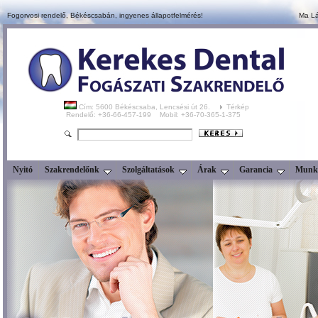
Fogorvosi rendelő, Békéscsabán,
ingyenes állapotfelmérés!
Ma Lá
Cím: 5600 Békéscsaba, Lencsési út 26.
Térkép
Rendelő: +36-66-457-199 Mobil: +36-70-365-1-375
Nyitó
Szakrendelőnk
Szolgáltatások
Árak
Garancia
Munka