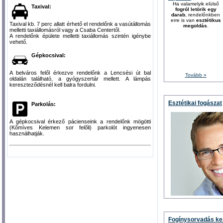
Ha valamelyik elülső
Taxival:
fogról letörik egy
darab
, rendelőnkben
erre is van
esztétikus
Taxival kb. 7 perc allatt érhető el rendelőnk a vasútállomás
megoldás
.
melletti taxiállomásról vagy a Csaba Centertől.
A rendelőnk épülete melletti taxiállomás szintén igénybe
vehető.
Gépkocsival:
A belváros felől érkezve rendelőnk a Lencsési út bal
Tovább »
oldalán található, a gyógyszertár mellett. A lámpás
kereszteződésnél kell balra fordulni.
Esztétikai fogászat
Parkolás:
A gépkocsival érkező pácienseink a rendelőnk mögötti
(Kőmíves Kelemen sor felőli) parkolót ingyenesen
használhatják.
Fogínysorvadás ke