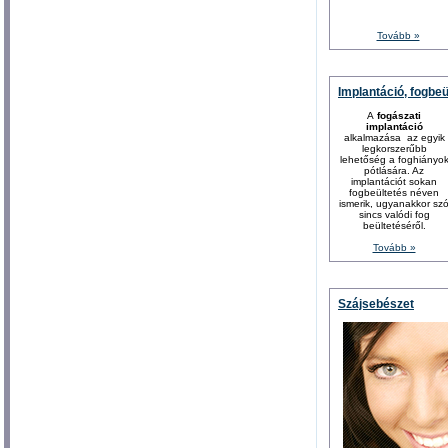
Tovább »
Implantáció, fogbeü
A
fogászati
implantáció
alkalmazása az egyik
legkorszerűbb
lehetőség a foghiányo
pótlására. Az
implantációt sokan
fogbeültetés néven
ismerik, ugyanakkor sz
sincs valódi fog
beültetéséről.
Tovább »
Szájsebészet