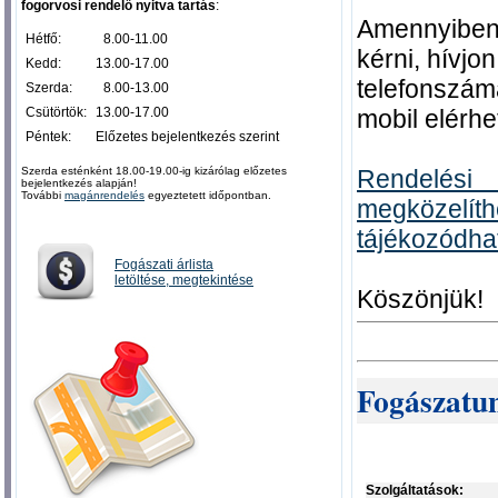
fogorvosi rendelő nyitva tartás
:
Amennyiben 
Hétfő:
0
8.00-11.00
kérni, hívjo
Kedd:
13.00-17.00
telefonszám
Szerda:
0
8.00-13.00
Csütörtök:
13.00-17.00
mobil elérh
Péntek:
Előzetes bejelentkezés szerint
Szerda esténként 18.00-19.00-ig kizárólag előzetes
Rendelé
bejelentkezés alapján!
További
magánrendelés
egyeztetett időpontban.
megközelí
tájékozódha
Fogászati árlista
letöltése, megtekintése
Köszönjük!
Fogászatun
Szolgáltatások: