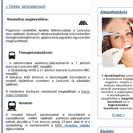
» Térkép, útvonaltervező
Állapotfelmérés
Rendelőnk megközelítése:
Fogorvosi rendelőnk épülete Békéscsabán a Lencsési
úton található. Kedvező elhelyezkedésének köszönhetően
tömegközlekedéssel és gépkocsival egyaránt egyszerűen
megközelíthető.
Tömegközlekedéssel:
- a békéscsabai autóbusz-pályaudvarról a 7 jelzésű
busszal (Lencsési ABC megálló)
- a Szabadság tértől a 17 jelzésű busszal (Lencsési ABC
megálló)
A
dentálhigiénia
azok
A belváros felől érkezve a buszmegálló közvetlenül a
a kezeléseket foglalja
rendelő épületével szemben, a Lencsési út túloldalán
magában, melyek a
található.
fertőzés elkerülésére
irányuló tisztaságot tes
A mindenkor érvényes menetrend megtalálható a
Körös
lehetővé a szájüregbe
Volán honlapján
.
A dentálhigiénia
tárgykörébe a
megelő
kezelések
és a
Vonattal:
fogkozmetikai
kezelések
tartoznak.
A vonattal érkező pácienseinek a közvetlenül a
Tovább »
vasútállomás mellett található autóbusz-pályaudvaron
tudnak átszállni a 7-es buszra, amely 13 perc alatt ér el a
rendelőnkig. A menetrendről a
MÁV hivatalos oldalán
tájékozódhat.
Élpótlás