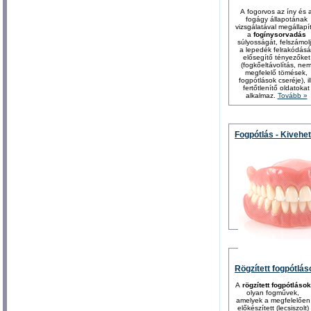
A fogorvos az íny és 
fogágy állapotának
vizsgálatával megállapít
a
fogínysorvadás
súlyosságát, felszámol
a lepedék felrakódásá
elősegítő tényezőket
(fogkőeltávolítás, ne
megfelelő tömések,
fogpótlások cseréje), ill
fertőtlenítő oldatokat
alkalmaz.
Tovább »
Fogpótlás - Kivehe
Rögzített fogpótlás
A
rögzített fogpótlások
olyan fogművek,
amelyek a megfelelően
előkészített (lecsiszolt)