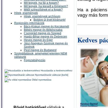
Mit tegyek, ha fáj a fogam?
Mit tegyek, ha kiesett a tömésem?
Ha a páciens 
Mitől színeződnek el a fogak?
Hírek, események
vagy más formá
Hírek, események archívum
Boldog új évet kívánunk!
Regionális információk
Bács-Kiskun megye és Kecskemét
Békés megye és Békéscsaba
Csongrád megye és Szeged
Kedves pá
Hajdú-Bihar megye és Debrecen
Heves megye és Eger
Jász-Nagykun-Szolnok megye és
Szolnok
Pest megye és Budapest
Szolgáltatások, amelyeket jelenleg NEM
vállalunk
Fogszabályozás
Hozzáadás a kedvencekhez
Nyomtatóbarát változat [be/ki]
Oldal nyomtatása
Rövid határidővel
vállaljuk a