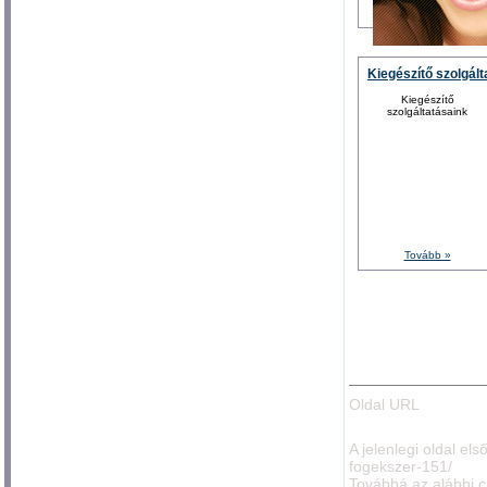
Kiegészítő szolgál
Kiegészítő
szolgáltatásaink
Tovább »
Oldal URL
A jelenlegi oldal el
fogekszer-151/
Továbbá az alábbi c