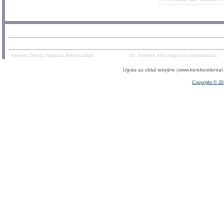
AJÁNLOTT TARTALOM:
PARTNEREK:
Kerekes Dentál, fogászat Békéscsabán
Dr. Kerekes Attila fogorvos bemutatkozás
Ugrás az oldal tetejére
www.kerekesdental.h
|
Copyright ©
20