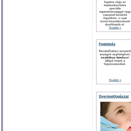
fogakra vagy az
implantátumokra
speciális
ragasztóanyaggal vagy
csavarral kerülnek
rögzítésre, s csak
orvosi beavatkozással
távolíthatók el.
Tovább »
Fogtömés
Rendelőnkben korszerű
anyagok segítségével,
esztétikus tömés
sel
állítjuk helyre a
fogszuvasodást.
Tovább »
Gyermekfogászat