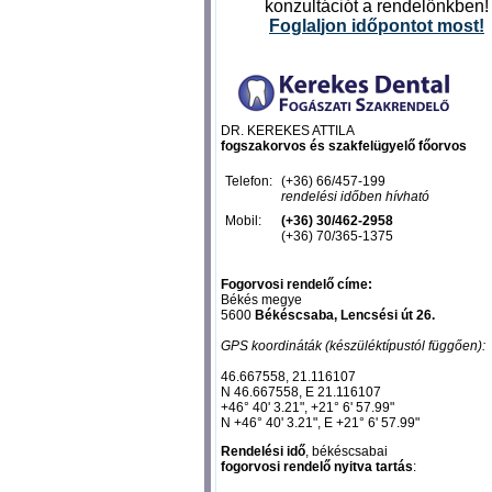
konzultációt a rendelőnkben!
Foglal
jon időpontot most
!
DR. KEREKES ATTILA
fogszakorvos és szakfelügyelő főorvos
Telefon:
(+36) 66/457-199
rendelési időben hívható
Mobil:
(+36) 30/462-2958
(+36) 70/365-1375
Fogorvosi rendelő címe:
Békés megye
5600
Békéscsaba, Lencsési út 26.
GPS koordináták (készüléktípustól függően):
46.667558, 21.116107‎
N 46.667558, E 21.116107‎
+46° 40' 3.21", +21° 6' 57.99"
N +46° 40' 3.21", E +21° 6' 57.99"
Rendelési idő
, békéscsabai
fogorvosi rendelő nyitva tartás
: