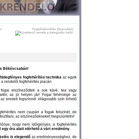
Fogkőeltávolítás (Depurálás)
tés Békéscsabán!
hidegfényes fogfehérítési technika
az egyik
a rendelői fogfehérítés piacán.
fogai elszíneződtek a sok kávé, tea vagy
aitól, az jó helyen jár! Fogai fehérsége az
n az eredeti fogszínnél világosabb szín érhető
gfehérítés nem csupán a fogak felszínét, de
isztítani, az elszíneződéseket megszüntetni!
lőnye, hogy nem időigényes, a fogfehérítés
tt
egy óra alatt elérhető a várt eredmény
.
zelés is elegendő
az eredményességhez, de