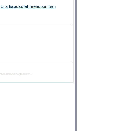
ről a
kapcsolat
menüpontban
lis-rendeloi-fogfeherites-