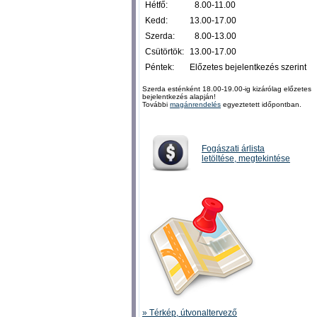
Hétfő:
0
8.00-11.00
Kedd:
13.00-17.00
Szerda:
0
8.00-13.00
Csütörtök:
13.00-17.00
Péntek:
Előzetes bejelentkezés szerint
Szerda esténként 18.00-19.00-ig kizárólag előzetes
bejelentkezés alapján!
További
magánrendelés
egyeztetett időpontban.
Fogászati árlista
letöltése, megtekintése
» Térkép, útvonaltervező