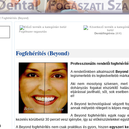
/
Fogfehérítés (Beyond)
Fogékszer ragasztás
Dentálhigiénia
(4/4)
Fogfehérítés (Beyond)
Professzionális rendelői fogfehérí
A rendelőnkben alkalmazott
Beyond 
legismertebb és legkedveltebb márka 
Aki nem mosolyog szívesen, mert 
dohányzás fogakat elszürkítő hatás
eljárással javítható, sőt, sok esetbe
el!
A Beyond technológiával végzett fo
annak mélyebb rétegeit is képes megt
A Beyond fogfehérítés egyik nagy e
kezelés körülbelül 30 percet vesz igénybe, így az előkészületekkel együ
a
A Beyond fogfehérítés nem csak praktikus és gyors, hiszen
egyszeri ke