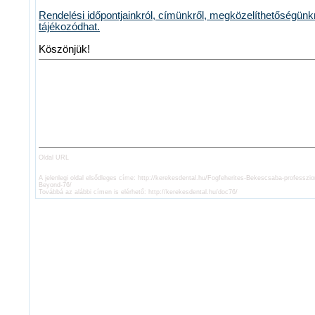
Rendelési időpontjainkról, címünkről, megközelíthetőségünk
tájékozódhat.
Köszönjük!
Oldal URL
A jelenlegi oldal elsődleges címe:
http://kerekesdental.hu/Fogfeherites-Bekescsaba-professziona
Beyond-76/
Továbbá az alábbi címen is elérhető:
http://kerekesdental.hu/doc76/