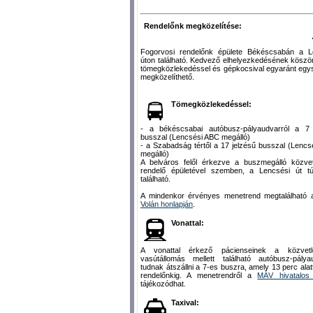
Rendelőnk megközelítése:
Fogorvosi rendelőnk épülete Békéscsabán a L
úton található. Kedvező elhelyezkedésének kösz
tömegközlekedéssel és gépkocsival egyaránt egy
megközelíthető.
Tömegközlekedéssel:
- a békéscsabai autóbusz-pályaudvarról a 7 
busszal (Lencsési ABC megálló)
- a Szabadság tértől a 17 jelzésű busszal (Lenc
megálló)
A belváros felől érkezve a buszmegálló közvet
rendelő épületével szemben, a Lencsési út túl
található.
A mindenkor érvényes menetrend megtalálható
Volán honlapján
.
Vonattal:
A vonattal érkező pácienseinek a közvetl
vasútállomás mellett található autóbusz-pálya
tudnak átszállni a 7-es buszra, amely 13 perc alatt
rendelőnkig. A menetrendről a
MÁV hivatalos 
tájékozódhat.
Taxival: