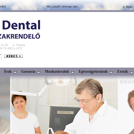
érés!
Ma László névnap van.
Nyitó 
 út 26.
Térkép
+36-70-365-1-375
Árak
Garancia
Munkatársaink
Egészségpénztárak
Extrák