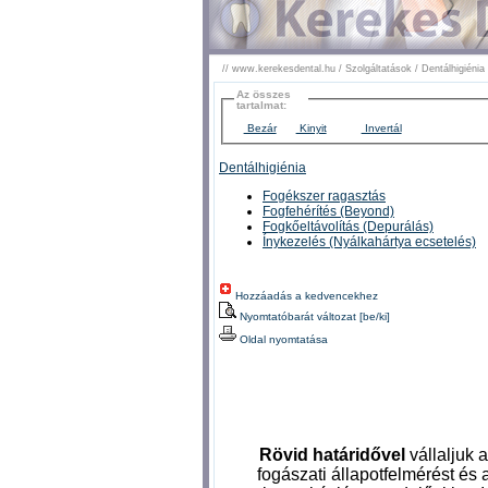
//
www.kerekesdental.hu
/
Szolgáltatások
/
Dentálhigiénia
Az összes
tartalmat:
Bezár
Kinyit
Invertál
Dentálhigiénia
Fogékszer ragasztás
Fogfehérítés (Beyond)
Fogkőeltávolítás (Depurálás)
Ínykezelés (Nyálkahártya ecsetelés)
Hozzáadás a kedvencekhez
Nyomtatóbarát változat [be/ki]
Oldal nyomtatása
Rövid határidővel
vállaljuk a
fogászati állapotfelmérést és 