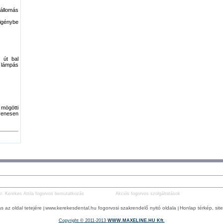
tállomás
 igénybe
 út bal
 lámpás
mögötti
yenesen
r. Kerekes Attila fogorvos bemutatkozás
Akciós fogorvos szolgáltatások
s az oldal tetejére
www.kerekesdental.hu fogorvosi szakrendelő nyitó oldala
Honlap térkép, si
|
|
Copyright ©
2011-2013
WWW.MAXELINE.HU Kft.