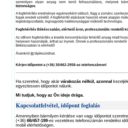
semmilyen olyan anyag nem kerül felhasználásra, melynek bárm
biztonságos
.
A fogfehérítés eredménye egyénenként változó, függ a zománc szerkezetét
fogak eredeti színétől. A fogfehérítő eljárások hasonló elvek alapján m
legkidolgozottabb, legnagyobb hatékonysággal működő technológia.
Fogfehérítés Békéscsabán, elérhető áron, professzionális rendelői k
Az otthoni fogfehérítés a kisebb koncentrációjú fehérítő anyag miatt ho
helyesen használják, árthat az ínynek. Önnek a professzionális rendelői 
Békéscsabán is elérhető!
Árainkról
itt
tájékozódhat.
Kérjen időpontot a
(+36) 30/462-2958-as telefonszámon
!
Ha szeretné, hogy akár
várakozás nélkül, azonnal
kezeljék
egyeztessen időpontot nálunk.
Mi tudjuk, hogy az Ön ideje drága.
Kapcsolatfelvétel, időpont foglalás
Amennyiben bármilyen kérdése van vagy időpontot szeretne 
(+36)
66/457-199
-es vezetékes telefonszámán rendelési idő
mobil elérhetőségen.