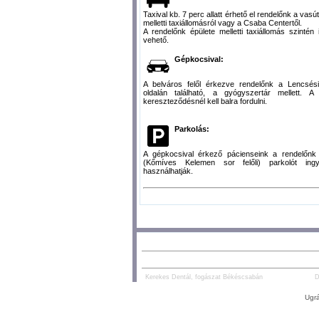
Taxival kb. 7 perc allatt érhető el rendelőnk a vasú
melletti taxiállomásról vagy a Csaba Centertől.
A rendelőnk épülete melletti taxiállomás szintén
vehető.
Gépkocsival:
A belváros felől érkezve rendelőnk a Lencsési
oldalán található, a gyógyszertár mellett. A
kereszteződésnél kell balra fordulni.
Parkolás:
A gépkocsival érkező pácienseink a rendelőnk 
(Kőmíves Kelemen sor felőli) parkolót ing
használhatják.
AJÁNLOTT TARTALOM:
PARTNEREK:
Kerekes Dentál, fogászat Békéscsabán
D
Ugrá