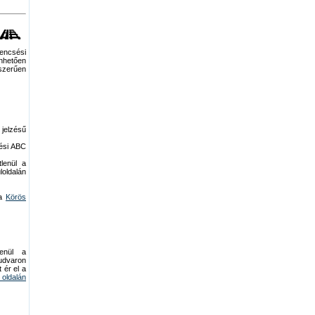
encsési
önhetően
szerűen
jelzésű
sési ABC
lenül a
oldalán
 a
Körös
enül a
udvaron
 ér el a
oldalán