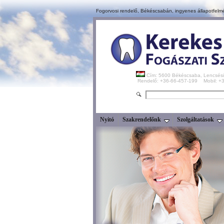
Fogorvosi rendelő, Békéscsabán,
ingyenes állapotfelm
Cím: 5600 Békéscsaba, Lencsési
Rendelő: +36-66-457-199 Mobil: 
Nyitó
Szakrendelőnk
Szolgáltatások