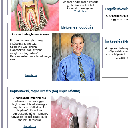
Máskor pedig már elkészült
gyökértöméseket kell
kicserélni, korrigálni.
Fogkőeltávolí
Tovább »
A dentálhigiéni
egyszerre n
Ideiglenes fogpótlás
Azonnali ideiglenes korona!
Bátran mosolyoghat, míg
Ínykezelés (N
elkészül a fogpótlás!
Szeretne Ön korona
A fogakon felszapo
előkészítés után azonnal
súlyosabb eset
ideiglenes fogpótlást?
tasak képződik, 
Rendelőnkben erre lehetősége
a páciens
van!
Tovább »
Implantáció, fogbeültetés (fog implantátum)
A
fogászati implantáció
alkalmazása az egyik
legkorszerűbb lehetőség a
foghiányok pótlására. Az
implantációt sokan
fogbeültetés néven ismerik,
ugyanakkor szó sincs valódi
fog beültetéséről.
Tovább »