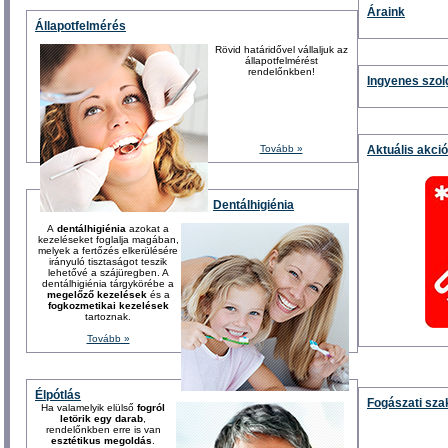
Áraink
Állapotfelmérés
Rövid határidővel vállaljuk az
állapotfelmérést
rendelőnkben!
Ingyenes szol
Tovább »
Aktuális akció
Dentálhigiénia
A
dentálhigiénia
azokat a
kezeléseket foglalja magában,
melyek a fertőzés elkerülésére
irányuló tisztaságot teszik
lehetővé a szájüregben. A
dentálhigiénia tárgykörébe a
megelőző kezelések
és a
fogkozmetikai kezelések
tartoznak.
Tovább »
Élpótlás
Fogászati sza
Ha valamelyik elülső
fogról
letörik egy darab
,
rendelőnkben erre is van
esztétikus megoldás
.