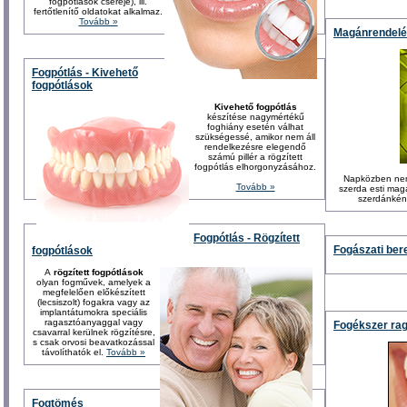
fogpótlások cseréje), ill.
fertőtlenítő oldatokat alkalmaz.
Tovább »
Magánrendelés
Fogpótlás - Kivehető
fogpótlások
Kivehető fogpótlás
készítése nagymértékű
foghiány esetén válhat
szükségessé, amikor nem áll
rendelkezésre elegendő
számú pillér a rögzített
fogpótlás elhorgonyzásához.
Napközben nem 
Tovább »
szerda esti mag
szerdánként
Fogpótlás - Rögzített
Fogászati ber
fogpótlások
A
rögzített fogpótlások
olyan fogművek, amelyek a
megfelelően előkészített
(lecsiszolt) fogakra vagy az
implantátumokra speciális
ragasztóanyaggal vagy
Fogékszer ra
csavarral kerülnek rögzítésre,
s csak orvosi beavatkozással
távolíthatók el.
Tovább »
Fogtömés