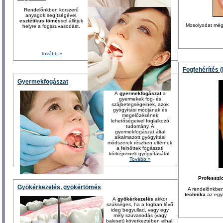
Rendelőnkben korszerű
anyagok segítségével,
esztétikus tömés
sel állítjuk
Mosolyodat még 
helyre a fogszuvasodást.
Tovább »
Fogfehérítés 
Gyermekfogászat
A
gyermekfogászat
a
gyermekek fog- és
szájbetegségeinek, azok
gyógyítási módjának és
megelőzésének
lehetőségeivel foglalkozó
tudomány. A
gyermekfogászat által
alkalmazott gyógyítási
módszerek részben eltérnek
a felnőttek fogászati
kórképeinek gyógyításától.
Tovább »
Professzi
Gyökérkezelés, gyökértömés
A rendelőnkben
technika
az egy
A
gyökérkezelés
akkor
szükséges, ha a fogban lévő
ideg begyullad, vagy egy
mély szuvasodás (vagy
baleset) következtében elhal.