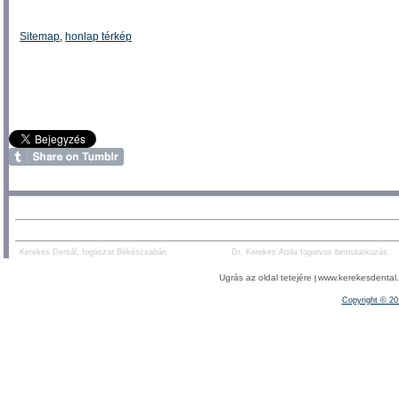
Sitemap
,
honlap térkép
AJÁNLOTT TARTALOM:
PARTNEREK:
Kerekes Dentál, fogászat Békéscsabán
Dr. Kerekes Attila fogorvos bemutatkozás
Ugrás az oldal tetejére
www.kerekesdental.h
|
Copyright ©
20