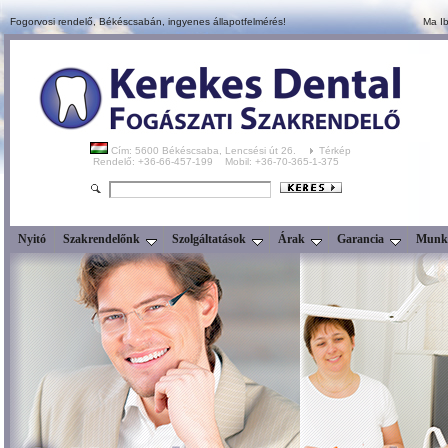
Fogorvosi rendelő, Békéscsabán,
ingyenes állapotfelmérés!
Ma Ib
Cím: 5600 Békéscsaba, Lencsési út 26.
Térkép
Rendelő: +36-66-457-199 Mobil: +36-70-365-1-375
Nyitó
Szakrendelőnk
Szolgáltatások
Árak
Garancia
Munka