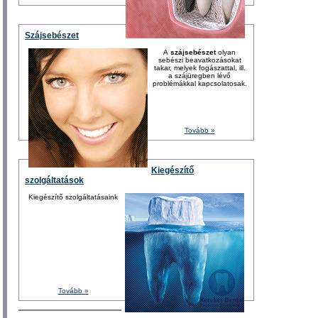
Szájsebészet
A
szájsebészet
olyan
sebészi beavatkozásokat
takar, melyek fogászattal, ill.
a szájüregben lévő
problémákkal kapcsolatosak.
Tovább »
Kiegészítő
szolgáltatások
Kiegészítő szolgáltatásaink
Tovább »