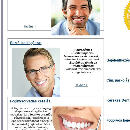
Tovább »
Esztétikai fogászat
-
Fogfehérítés
-
Élethű fogszínű
fémmentes restaurációk
,
cirkónium kerámia koronák
Bejelentkezés
-
Esztétikus tömések
-
Implantátumok
- valamint további esztétikai
szolgáltatások
Cím, parkolás,
Tovább »
Kerekes Dent
Fogínysorvadás kezelés
A fogorvos az íny és a fogágy
állapotának vizsgálatával
megállapítja a
fogínysorvadás
súlyosságát, felszámolja a
Fogorvos beje
lepedék felrakódását elősegítő
tényezőket (fogkőeltávolítás,
nem megfelelő tömések,