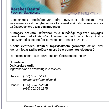
Betegeinknek lehetősége van előre egyeztetett időpontban, rövid
várakozási idővel igénybe venni a kezeléseket. Az első konzultáció és
az állapotfelmérés
teljesen ingyenes
!
A
magas szakmai színvonal
és a
minőségi fogászati anyagok
használata
mellett különös figyelmet fordítunk arra, hogy áraink
megfizethetőek, elérhetőek legyenek pácienseink számára.
A
több évtizedes szakmai tapasztalatom garantálja
az ön által
igényelt
fogászati kezelések gyors és eredményes elvégzését
.
Remélem, hamarosan köszönthetem Önt is rendelőmben!
Üdvözlettel:
Dr. Kerekes Attila
fogszakorvos és szakfelügyelő főorvos
Telefon:
(+36) 66/457-199
rendelési időben hívható
Mobil:
(+36) 30/462-2958
(+36) 70/365-1375
Kiemelt fogászati szolgáltatásaink: