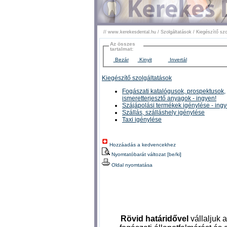
//
www.kerekesdental.hu
/
Szolgáltatások
/
Kiegészítő szo
Az összes
tartalmat:
Bezár
Kinyit
Invertál
Kiegészítő szolgáltatások
Fogászati katalógusok, prospektusok,
ismeretterjesztő anyagok - ingyen!
Szájápolási termékek igénylése - ing
Szállás, szálláshely igénylése
Taxi igénylése
Hozzáadás a kedvencekhez
Nyomtatóbarát változat [be/ki]
Oldal nyomtatása
Rövid határidővel
vállaljuk a