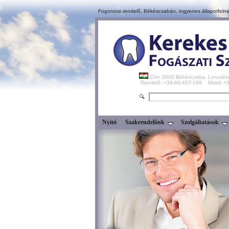
Fogorvosi rendelő, Békéscsabán,
ingyenes állapotfelm
Cím: 5600 Békéscsaba, Lencsési
Rendelő: +36-66-457-199 Mobil: 
Nyitó
Szakrendelőnk
Szolgáltatások