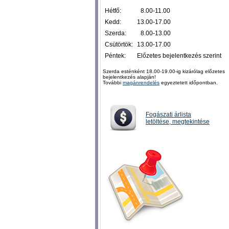
Hétfő:
0
8.00-11.00
Kedd:
13.00-17.00
Szerda:
0
8.00-13.00
Csütörtök:
13.00-17.00
Péntek:
Előzetes bejelentkezés szerint
Szerda esténként 18.00-19.00-ig kizárólag előzetes
bejelentkezés alapján!
További
magánrendelés
egyeztetett időpontban.
Fogászati árlista
letöltése, megtekintése