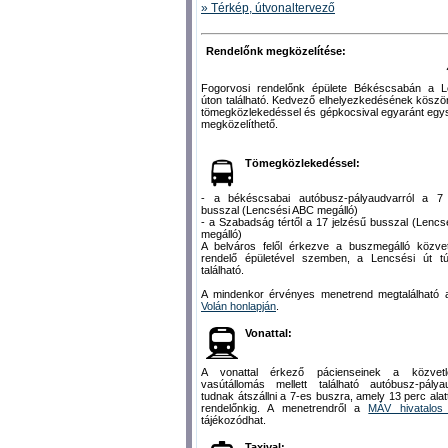
» Térkép, útvonaltervező
Rendelőnk megközelítése:
Fogorvosi rendelőnk épülete Békéscsabán a L
úton található. Kedvező elhelyezkedésének kösz
tömegközlekedéssel és gépkocsival egyaránt egy
megközelíthető.
Tömegközlekedéssel:
- a békéscsabai autóbusz-pályaudvarról a 7 
busszal (Lencsési ABC megálló)
- a Szabadság tértől a 17 jelzésű busszal (Lenc
megálló)
A belváros felől érkezve a buszmegálló közvet
rendelő épületével szemben, a Lencsési út túl
található.
A mindenkor érvényes menetrend megtalálható
Volán honlapján
.
Vonattal:
A vonattal érkező pácienseinek a közvetl
vasútállomás mellett található autóbusz-pálya
tudnak átszállni a 7-es buszra, amely 13 perc alatt
rendelőnkig. A menetrendről a
MÁV hivatalos 
tájékozódhat.
Taxival: