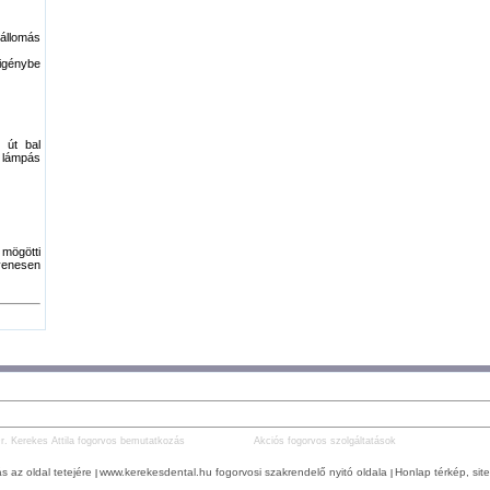
tállomás
 igénybe
 út bal
 lámpás
mögötti
yenesen
r. Kerekes Attila fogorvos bemutatkozás
Akciós fogorvos szolgáltatások
s az oldal tetejére
www.kerekesdental.hu fogorvosi szakrendelő nyitó oldala
Honlap térkép, si
|
|