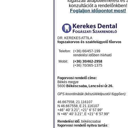
fogászati állapotfelmérést és 
konzultációt a rendelőnkben!
Foglal
jon időpontot most
!
DR. KEREKES ATTILA
fogszakorvos és szakfelügyelő főorvos
Telefon:
(+36) 66/457-199
rendelési időben hívható
Mobil:
(+36) 30/462-2958
(+36) 70/365-1375
Fogorvosi rendelő címe:
Békés megye
5600
Békéscsaba, Lencsési út 26.
GPS koordináták (készüléktípustól függően):
46.667558, 21.116107‎
N 46.667558, E 21.116107‎
+46° 40' 3.21", +21° 6' 57.99"
N +46° 40' 3.21", E +21° 6' 57.99"
Rendelési idő
, békéscsabai
fogorvosi rendelő nyitva tartás
: