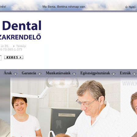
érés!
Ma Berta, Bettina névnap van.
Nyitó 
 út 26.
Térkép
+36-70-365-1-375
Árak
Garancia
Munkatársaink
Egészségpénztárak
Extrák