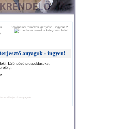
Szájápolási termékek igénylése - ingyenes!
)
terjesztő anyagok - ingyen!
ekli, különböző prospektusokat,
erejéig.
n.
-ismeretterjeszto-anyagok-