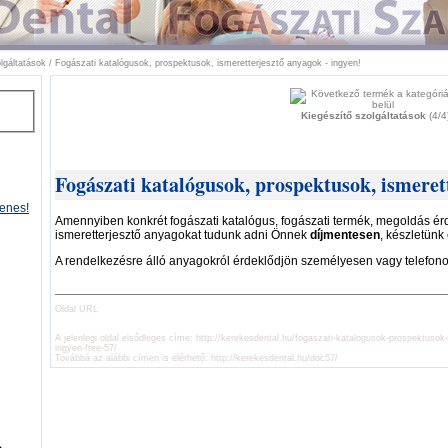
lgáltatások
/
Fogászati katalógusok, prospektusok, ismeretterjesztő anyagok - ingyen!
Kiegészítő szolgáltatások
(4/4
Fogászati katalógusok, prospektusok, ismeret
yenes!
Amennyiben konkrét fogászati katalógus, fogászati termék, megoldás érd
ismeretterjesztő anyagokat tudunk adni Önnek
díjmentesen
, készletünk 
A rendelkezésre álló anyagokról érdeklődjön személyesen vagy telefono
Oldal URL
A jelenlegi oldal elsődleges címe:
http://kerekesdental.hu/fogaszati-katalogusok-prospektusok
ingyen-free-57/
Továbbá az alábbi címen is elérhető:
http://kerekesdental.hu/doc57/