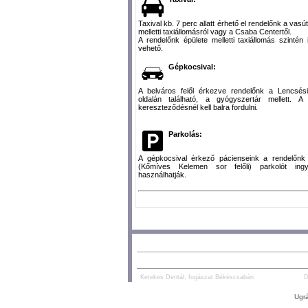
Taxival kb. 7 perc allatt érhető el rendelőnk a vasú
melletti taxiállomásról vagy a Csaba Centertől.
A rendelőnk épülete melletti taxiállomás szintén
vehető.
Gépkocsival:
A belváros felől érkezve rendelőnk a Lencsési
oldalán található, a gyógyszertár mellett. A
kereszteződésnél kell balra fordulni.
Parkolás:
A gépkocsival érkező pácienseink a rendelőnk 
(Kőmíves Kelemen sor felőli) parkolót ing
használhatják.
AJÁNLOTT TARTALOM:
PARTNEREK:
Kerekes Dentál, fogászat Békéscsabán
D
Ugrá