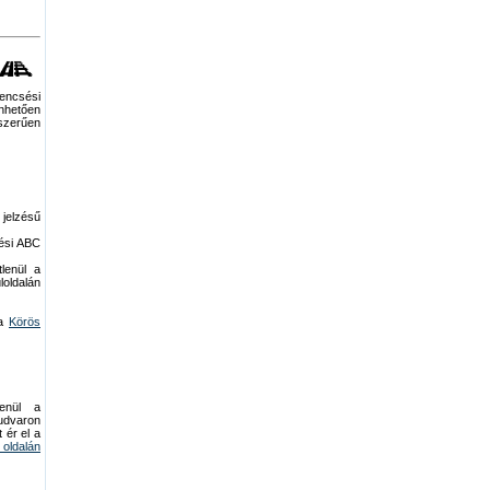
encsési
önhetően
szerűen
jelzésű
sési ABC
lenül a
oldalán
 a
Körös
enül a
udvaron
 ér el a
oldalán