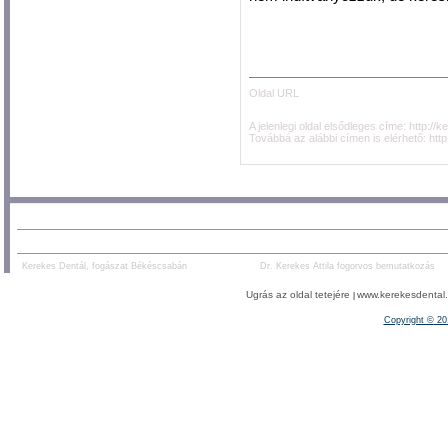
Oldal URL
A jelenlegi oldal elsődleges címe:
http://
Továbbá az alábbi címen is elérhető:
htt
AJÁNLOTT TARTALOM:
PARTNEREK:
Kerekes Dentál, fogászat Békéscsabán
Dr. Kerekes Attila fogorvos bemutatkozás
Ugrás az oldal tetejére
www.kerekesdental.h
|
Copyright ©
20