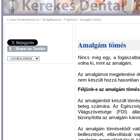
//
www.kerekesdental.hu
/
Szolgáltatások
/
Fogtömés
/
Amalgám tömés
Amalgám tömés
Nincs még egy, a fogászatban
volna ki, mint az amalgám.
Az amalgámot megjelenése ót
nem készült hozzá hasonlóan 
Féljünk-e az amalgám tömés
Az amalgámból készült tömés
beteg számára. Az Egészség
Világszövetsége (FDI) állá
bizonyította az amalgám káros v
Az amalgám tömésekből való
beillesztését, eltávolítását 
amalgám megszilárdulását k