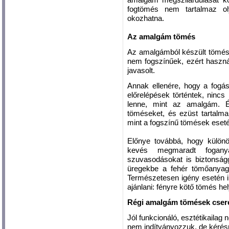
fogtömés nem tartalmaz o
okozhatna.
Az amalgám tömés
Az amalgámból készült tömés
nem fogszínűek, ezért haszná
javasolt.
Annak ellenére, hogy a fogás
előrelépések történtek, ninc
lenne, mint az amalgám. Él
töméseket, és ezüst tartalma
mint a fogszínű tömések eset
Előnye továbbá, hogy külön
kevés megmaradt fogany
szuvasodásokat is biztonság
üregekbe a fehér tömőanyag
Természetesen igény esetén il
ajánlani: fényre kötő tömés hel
Régi amalgám tömések cser
Jól funkcionáló, esztétikail
nem indítványozzuk, de kérésr