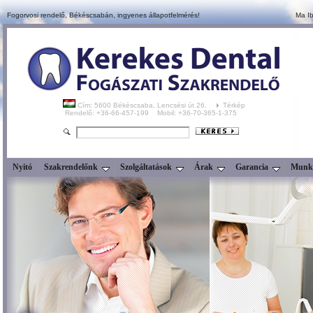
Fogorvosi rendelő, Békéscsabán,
ingyenes állapotfelmérés!
Ma Ib
Cím: 5600 Békéscsaba, Lencsési út 26.
Térkép
Rendelő: +36-66-457-199 Mobil: +36-70-365-1-375
Nyitó
Szakrendelőnk
Szolgáltatások
Árak
Garancia
Munka