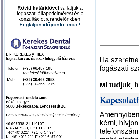
Rövid határidővel
vállaljuk a
fogászati állapotfelmérést és a
konzultációt a rendelőnkben!
Foglal
jon időpontot most
!
DR. KEREKES ATTILA
Ha szeretné
fogszakorvos és szakfelügyelő főorvos
fogászati s
Telefon:
(+36) 66/457-199
rendelési időben hívható
Mobil:
(+36) 30/462-2958
Mi tudjuk, 
(+36) 70/365-1375
Kapcsolatfe
Fogorvosi rendelő címe:
Békés megye
5600
Békéscsaba, Lencsési út 26.
Amennyiben 
GPS koordináták (készüléktípustól függően):
kérni, hívjo
46.667558, 21.116107‎
N 46.667558, E 21.116107‎
telefonszám
+46° 40' 3.21", +21° 6' 57.99"
N +46° 40' 3.21", E +21° 6' 57.99"