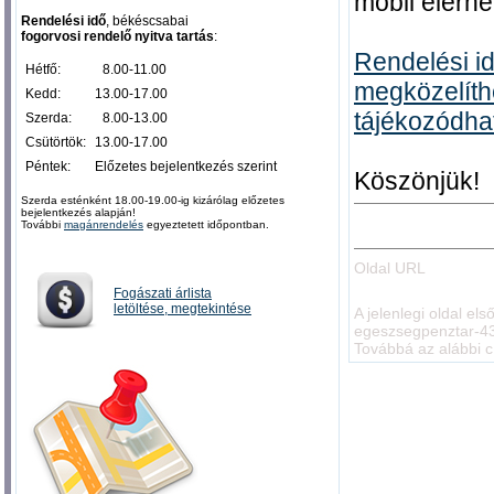
mobil elérh
Rendelési idő
, békéscsabai
fogorvosi rendelő nyitva tartás
:
Rendelési id
Hétfő:
0
8.00-11.00
megközelíth
Kedd:
13.00-17.00
tájékozódha
Szerda:
0
8.00-13.00
Csütörtök:
13.00-17.00
Péntek:
Előzetes bejelentkezés szerint
Köszönjük!
Szerda esténként 18.00-19.00-ig kizárólag előzetes
bejelentkezés alapján!
További
magánrendelés
egyeztetett időpontban.
Oldal URL
Fogászati árlista
letöltése, megtekintése
A jelenlegi oldal el
egeszsegpenztar-43
Továbbá az alábbi c