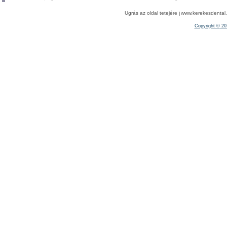
Ugrás az oldal tetejére
www.kerekesdental.h
|
Copyright ©
20