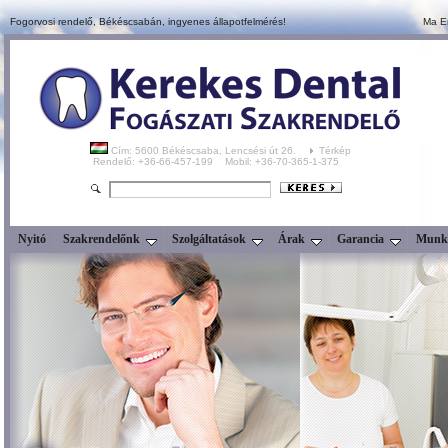
Fogorvosi rendelő, Békéscsabán,
ingyenes állapotfelmérés!
Ma E
Cím: 5600 Békéscsaba, Lencsési út 26.
Térkép
Rendelő: +36-66-457-199 Mobil: +36-70-365-1-375
Nyitó
Szakrendelőnk
Szolgáltatások
Árak
Garancia
Munka