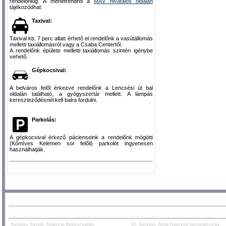
rendelőnkig. A menetrendről a
MÁV hivatalos oldalán
tájékozódhat.
Taxival:
Taxival kb. 7 perc allatt érhető el rendelőnk a vasútállomás
melletti taxiállomásról vagy a Csaba Centertől.
A rendelőnk épülete melletti taxiállomás szintén igénybe
vehető.
Gépkocsival:
A belváros felől érkezve rendelőnk a Lencsési út bal
oldalán található, a gyógyszertár mellett. A lámpás
kereszteződésnél kell balra fordulni.
Parkolás:
A gépkocsival érkező pácienseink a rendelőnk mögötti
(Kőmíves Kelemen sor felőli) parkolót ingyenesen
használhatják.
AJÁNLOTT TARTALOM:
PARTNEREK:
Kerekes Dentál, fogászat Békéscsabán
Dr. Kerekes Attila fogorvos bemutatkozás