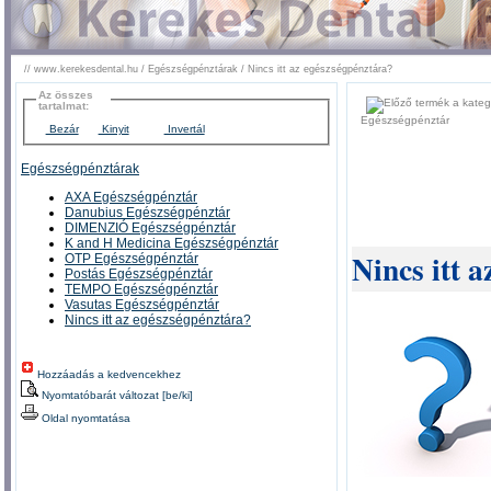
//
www.kerekesdental.hu
/
Egészségpénztárak
/
Nincs itt az egészségpénztára?
Az összes
tartalmat:
Egészségpénztár
Bezár
Kinyit
Invertál
Egészségpénztárak
AXA Egészségpénztár
Danubius Egészségpénztár
DIMENZIÓ Egészségpénztár
K and H Medicina Egészségpénztár
Nincs itt 
OTP Egészségpénztár
Postás Egészségpénztár
TEMPO Egészségpénztár
Vasutas Egészségpénztár
Nincs itt az egészségpénztára?
Hozzáadás a kedvencekhez
Nyomtatóbarát változat [be/ki]
Oldal nyomtatása