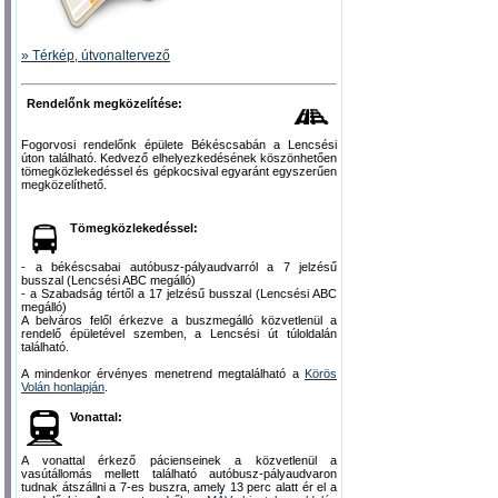
» Térkép, útvonaltervező
Rendelőnk megközelítése:
Fogorvosi rendelőnk épülete Békéscsabán a Lencsési
úton található. Kedvező elhelyezkedésének köszönhetően
tömegközlekedéssel és gépkocsival egyaránt egyszerűen
megközelíthető.
Tömegközlekedéssel:
- a békéscsabai autóbusz-pályaudvarról a 7 jelzésű
busszal (Lencsési ABC megálló)
- a Szabadság tértől a 17 jelzésű busszal (Lencsési ABC
megálló)
A belváros felől érkezve a buszmegálló közvetlenül a
rendelő épületével szemben, a Lencsési út túloldalán
található.
A mindenkor érvényes menetrend megtalálható a
Körös
Volán honlapján
.
Vonattal:
A vonattal érkező pácienseinek a közvetlenül a
vasútállomás mellett található autóbusz-pályaudvaron
tudnak átszállni a 7-es buszra, amely 13 perc alatt ér el a