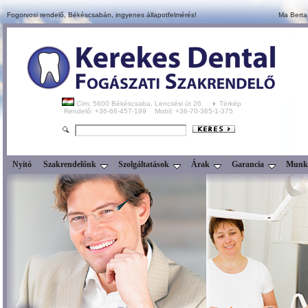
Fogorvosi rendelő, Békéscsabán,
ingyenes állapotfelmérés!
Ma Berta
Cím: 5600 Békéscsaba, Lencsési út 26.
Térkép
Rendelő: +36-66-457-199 Mobil: +36-70-365-1-375
Nyitó
Szakrendelőnk
Szolgáltatások
Árak
Garancia
Munka