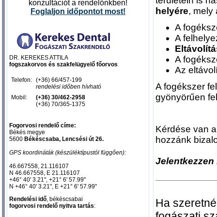
területein is ha
konzultációt a rendelőnkben!
helyére
, mely
Foglal
jon időpontot most
!
A fogéksz
A felhely
Eltávolí
A fogéksz
DR. KEREKES ATTILA
fogszakorvos és szakfelügyelő főorvos
Az eltávol
Telefon:
(+36) 66/457-199
A fogékszer fe
rendelési időben hívható
gyönyörűen feh
Mobil:
(+36) 30/462-2958
(+36) 70/365-1375
Fogorvosi rendelő címe:
Kérdése van a
Békés megye
hozzánk bizal
5600
Békéscsaba, Lencsési út 26.
GPS koordináták (készüléktípustól függően):
Jelentkezzen
46.667558, 21.116107‎
N 46.667558, E 21.116107‎
+46° 40' 3.21", +21° 6' 57.99"
N +46° 40' 3.21", E +21° 6' 57.99"
Rendelési idő
, békéscsabai
Ha szeretné
fogorvosi rendelő nyitva tartás
:
fogászati s