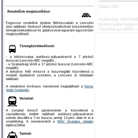
Oldal URL
Rendelőnk megközelítése:
A jelenlegi oldal el
Fogorvosi rendelőnk épülete Békéscsabán a Lencsési
bekescsaba-fogpier
úton található. Kedvező elhelyezkedésének köszönhetően
Továbbá az alábbi c
tömegközlekedéssel és gépkocsival egyaránt egyszerűen
megközelíthető.
Tömegközlekedéssel:
- a békéscsabai autóbusz-pályaudvarról a 7 jelzésű
busszal (Lencsési ABC megálló)
- a Szabadság tértől a 17 jelzésű busszal (Lencsési ABC
megálló)
A belváros felől érkezve a buszmegálló közvetlenül a
rendelő épületével szemben, a Lencsési út túloldalán
található.
A mindenkor érvényes menetrend megtalálható a
Körös
Volán honlapján
.
Vonattal:
A vonattal érkező pácienseinek a közvetlenül a
vasútállomás mellett található autóbusz-pályaudvaron
tudnak átszállni a 7-es buszra, amely 13 perc alatt ér el a
rendelőnkig. A menetrendről a
MÁV hivatalos oldalán
tájékozódhat.
Taxival: