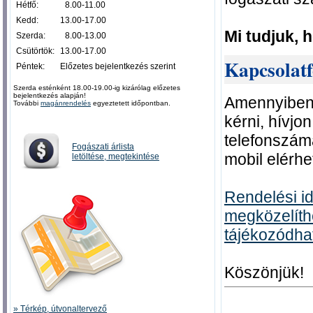
Hétfő:
0
8.00-11.00
Kedd:
13.00-17.00
Mi tudjuk, 
Szerda:
0
8.00-13.00
Csütörtök:
13.00-17.00
Kapcsolatfe
Péntek:
Előzetes bejelentkezés szerint
Szerda esténként 18.00-19.00-ig kizárólag előzetes
bejelentkezés alapján!
Amennyiben 
További
magánrendelés
egyeztetett időpontban.
kérni, hívjo
telefonszám
Fogászati árlista
mobil elérh
letöltése, megtekintése
Rendelési id
megközelíth
tájékozódha
Köszönjük!
» Térkép, útvonaltervező