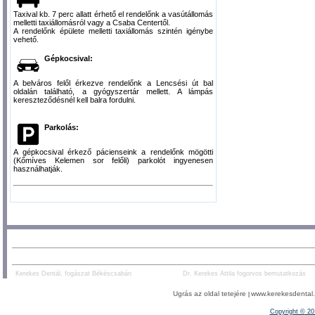
Taxival kb. 7 perc allatt érhető el rendelőnk a vasútállomás
melletti taxiállomásról vagy a Csaba Centertől.
A rendelőnk épülete melletti taxiállomás szintén igénybe
vehető.
Gépkocsival:
A belváros felől érkezve rendelőnk a Lencsési út bal
oldalán található, a gyógyszertár mellett. A lámpás
kereszteződésnél kell balra fordulni.
Parkolás:
A gépkocsival érkező pácienseink a rendelőnk mögötti
(Kőmíves Kelemen sor felőli) parkolót ingyenesen
használhatják.
AJÁNLOTT TARTALOM:
PARTNEREK:
Kerekes Dentál, fogászat Békéscsabán
Dr. Kerekes Attila fogorvos bemutatkozás
Ugrás az oldal tetejére
www.kerekesdental.h
|
Copyright ©
20