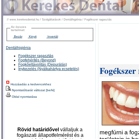
//
www.kerekesdental.hu
/
Szolgáltatások
/
Dentálhigiénia
/
Fogékszer ragasztás
Az összes
tartalmat:
Bezár
Kinyit
Invertál
Dentálhigiénia
Fogékszer ragasztás
Fogfehérítés (Beyond)
Fogkőeltávolítás (Depurálás)
Fogékszer 
Ínykezelés (Nyálkahártya ecsetelés)
Hozzáadás a kedvencekhez
Nyomtatóbarát változat [be/ki]
Oldal nyomtatása
Rövid határidővel
vállaljuk a
megfúrni a fog
fogászati állapotfelmérést és a