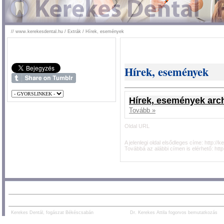
//
www.kerekesdental.hu
/
Extrák
/
Hírek, események
Hírek, események
Hírek, események arc
Tovább »
Oldal URL
A jelenlegi oldal elsődleges címe:
http://
Továbbá az alábbi címen is elérhető:
htt
AJÁNLOTT TARTALOM:
PARTNEREK:
Kerekes Dentál, fogászat Békéscsabán
Dr. Kerekes Attila fogorvos bemutatkozás