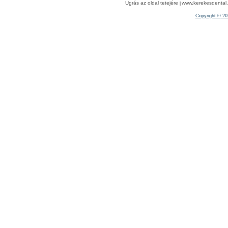
Ugrás az oldal tetejére
www.kerekesdental.h
|
Copyright ©
20