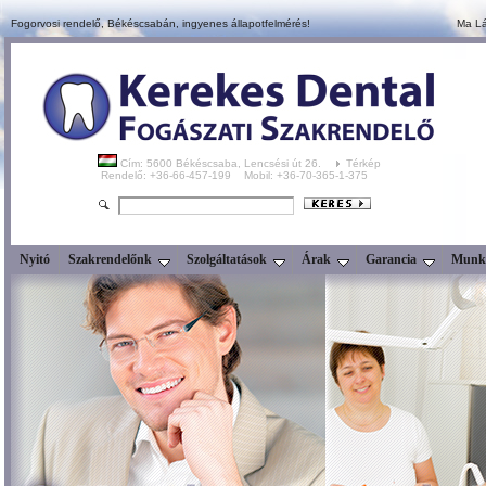
Fogorvosi rendelő, Békéscsabán,
ingyenes állapotfelmérés!
Ma Lá
Cím: 5600 Békéscsaba, Lencsési út 26.
Térkép
Rendelő: +36-66-457-199 Mobil: +36-70-365-1-375
Nyitó
Szakrendelőnk
Szolgáltatások
Árak
Garancia
Munka